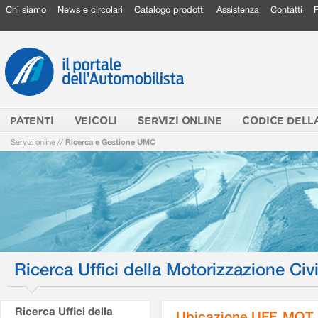
Chi siamo
News e circolari
Catalogo prodotti
Assistenza
Contatti
PATENTI
VEICOLI
SERVIZI ONLINE
CODICE DELL
Servizi online
//
Ricerca e Gestione UMC
Ricerca Uffici della Motorizzazione Civi
Ricerca Uffici della
Ubicazione UFF. MOT.