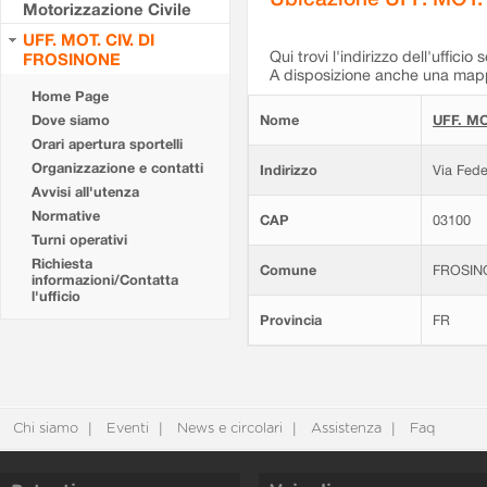
Motorizzazione Civile
UFF. MOT. CIV. DI
Qui trovi l'indirizzo dell'ufficio 
FROSINONE
A disposizione anche una mappa
Home Page
Dove siamo
Nome
UFF. MO
Orari apertura sportelli
Organizzazione e contatti
Indirizzo
Via Fede
Avvisi all'utenza
Normative
CAP
03100
Turni operativi
Richiesta
Comune
FROSIN
informazioni/Contatta
l'ufficio
Provincia
FR
Chi siamo
Eventi
News e circolari
Assistenza
Faq