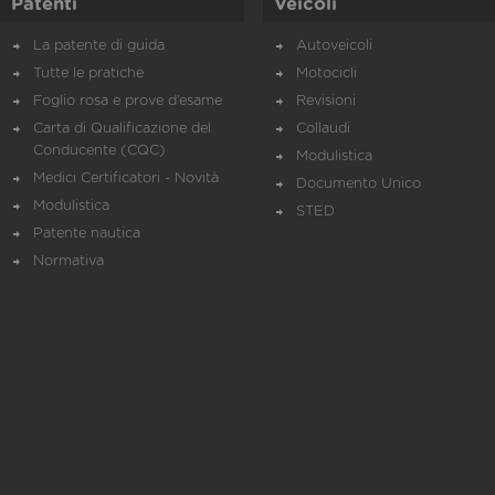
Patenti
Veicoli
La patente di guida
Autoveicoli
Tutte le pratiche
Motocicli
Foglio rosa e prove d’esame
Revisioni
Carta di Qualificazione del
Collaudi
Conducente (CQC)
Modulistica
Medici Certificatori - Novità
Documento Unico
Modulistica
STED
Patente nautica
Normativa