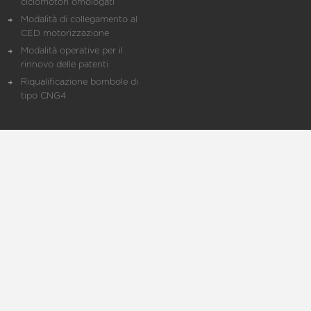
ciclomotori omologati
Modalità di collegamento al
CED motorizzazione
Modalità operative per il
rinnovo delle patenti
Riqualificazione bombole di
tipo CNG4