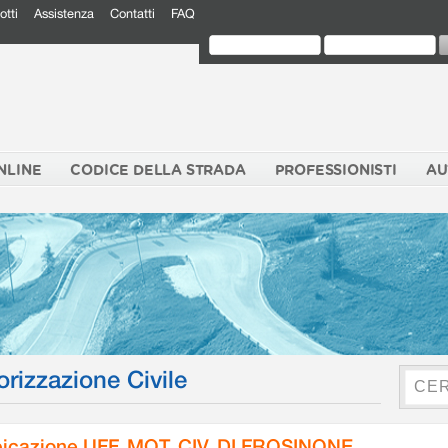
otti
Assistenza
Contatti
FAQ
NLINE
CODICE DELLA STRADA
PROFESSIONISTI
AU
orizzazione Civile
icazione UFF. MOT. CIV. DI FROSINONE