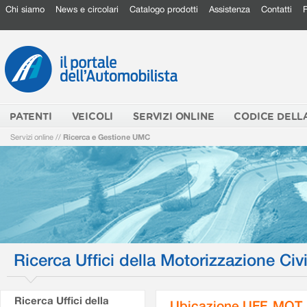
Chi siamo
News e circolari
Catalogo prodotti
Assistenza
Contatti
PATENTI
VEICOLI
SERVIZI ONLINE
CODICE DELL
Servizi online
//
Ricerca e Gestione UMC
Ricerca Uffici della Motorizzazione Civi
Ricerca Uffici della
Ubicazione UFF. MOT.