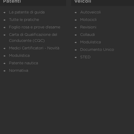
Patenti
Veicoli
La patente di guida
Autoveicoli
Tutte le pratiche
Motocicli
Foglio rosa e prove d’esame
Revisioni
Carta di Qualificazione del
Collaudi
Conducente (CQC)
Modulistica
Medici Certificatori - Novità
Documento Unico
Modulistica
STED
Patente nautica
Normativa