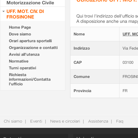
Motorizzazione Civile
UFF. MOT. CIV. DI
Qui trovi l'indirizzo dell'ufficio 
FROSINONE
A disposizione anche una mappa
Home Page
Dove siamo
Nome
UFF. MO
Orari apertura sportelli
Organizzazione e contatti
Indirizzo
Via Fede
Avvisi all'utenza
Normative
CAP
03100
Turni operativi
Richiesta
Comune
FROSIN
informazioni/Contatta
l'ufficio
Provincia
FR
Chi siamo
Eventi
News e circolari
Assistenza
Faq