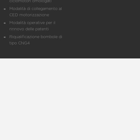
ciclomotori omologati
Modalità di collegamento al
CED motorizzazione
Modalità operative per il
rinnovo delle patenti
Riqualificazione bombole di
tipo CNG4