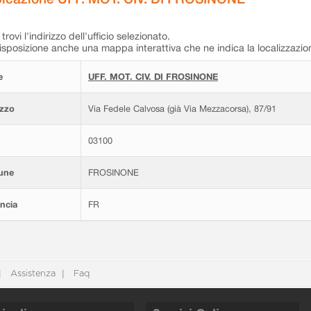
trovi l'indirizzo dell'ufficio selezionato.
isposizione anche una mappa interattiva che ne indica la localizzazio
e
UFF. MOT. CIV. DI FROSINONE
izzo
Via Fedele Calvosa (già Via Mezzacorsa), 87/91
03100
une
FROSINONE
ncia
FR
Assistenza
Faq