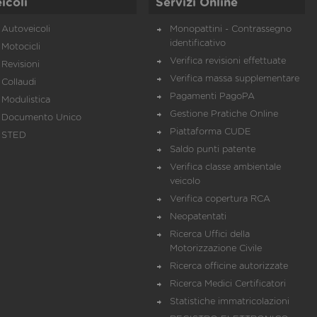
icoli
Servizi Online
Autoveicoli
Monopattini - Contrassegno
identificativo
Motocicli
Verifica revisioni effettuate
Revisioni
Verifica massa supplementare
Collaudi
Pagamenti PagoPA
Modulistica
Gestione Pratiche Online
Documento Unico
Piattaforma CUDE
STED
Saldo punti patente
Verifica classe ambientale
veicolo
Verifica copertura RCA
Neopatentati
Ricerca Uffici della
Motorizzazione Civile
Ricerca officine autorizzate
Ricerca Medici Certificatori
Statistiche immatricolazioni