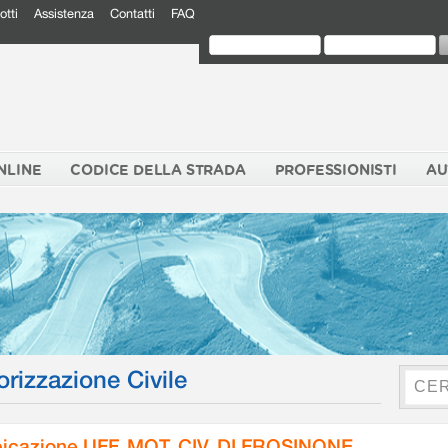
otti
Assistenza
Contatti
FAQ
NLINE
CODICE DELLA STRADA
PROFESSIONISTI
AU
orizzazione Civile
icazione UFF. MOT. CIV. DI FROSINONE