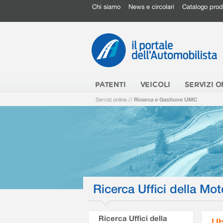
Chi siamo
News e circolari
Catalogo prod
PATENTI
VEICOLI
SERVIZI O
Servizi online
//
Ricerca e Gestione UMC
Ricerca Uffici della Mot
Ricerca Uffici della
Ub