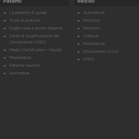
Patenti
Veicoli
La patente di guida
Autoveicoli
Tutte le pratiche
Motocicli
Foglio rosa e prove d’esame
Revisioni
Carta di Qualificazione del
Collaudi
Conducente (CQC)
Modulistica
Medici Certificatori - Novità
Documento Unico
Modulistica
STED
Patente nautica
Normativa