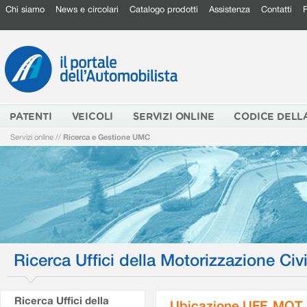
Chi siamo
News e circolari
Catalogo prodotti
Assistenza
Contatti
PATENTI
VEICOLI
SERVIZI ONLINE
CODICE DELL
Servizi online
//
Ricerca e Gestione UMC
Ricerca Uffici della Motorizzazione Civi
Ricerca Uffici della
Ubicazione UFF. MOT.