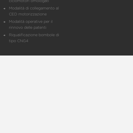
ciclomotori omologati
Modalità di collegamento al
CED motorizzazione
Modalità operative per il
rinnovo delle patenti
Riqualificazione bombole di
tipo CNG4