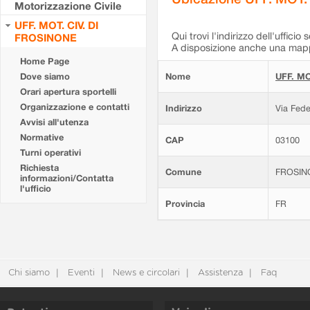
Motorizzazione Civile
UFF. MOT. CIV. DI
Qui trovi l'indirizzo dell'ufficio 
FROSINONE
A disposizione anche una mappa
Home Page
Dove siamo
Nome
UFF. MO
Orari apertura sportelli
Organizzazione e contatti
Indirizzo
Via Fede
Avvisi all'utenza
Normative
CAP
03100
Turni operativi
Richiesta
Comune
FROSIN
informazioni/Contatta
l'ufficio
Provincia
FR
Chi siamo
Eventi
News e circolari
Assistenza
Faq