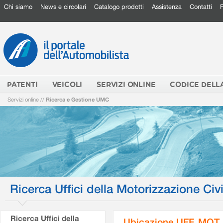
Chi siamo
News e circolari
Catalogo prodotti
Assistenza
Contatti
PATENTI
VEICOLI
SERVIZI ONLINE
CODICE DELL
Servizi online
//
Ricerca e Gestione UMC
Ricerca Uffici della Motorizzazione Civi
Ricerca Uffici della
Ubicazione UFF. MOT.