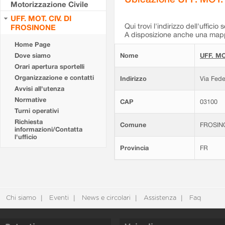
Motorizzazione Civile
UFF. MOT. CIV. DI
Qui trovi l'indirizzo dell'ufficio 
FROSINONE
A disposizione anche una mappa
Home Page
Dove siamo
Nome
UFF. MO
Orari apertura sportelli
Organizzazione e contatti
Indirizzo
Via Fede
Avvisi all'utenza
Normative
CAP
03100
Turni operativi
Richiesta
Comune
FROSIN
informazioni/Contatta
l'ufficio
Provincia
FR
Chi siamo
Eventi
News e circolari
Assistenza
Faq