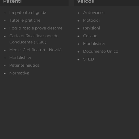
Patenti
Veicoli
La patente di guida
Autoveicoli
Tutte le pratiche
Motocicli
Foglio rosa e prove d’esame
Revisioni
Carta di Qualificazione del
Collaudi
Conducente (CQC)
Modulistica
Medici Certificatori - Novità
Documento Unico
Modulistica
STED
Patente nautica
Normativa