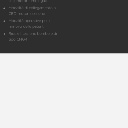
ciclomotori omologati
Modalità di collegamento al
CED motorizzazione
Modalità operative per il
rinnovo delle patenti
Riqualificazione bombole di
tipo CNG4