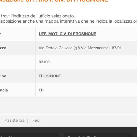
trovi l'indirizzo dell'ufficio selezionato.
isposizione anche una mappa interattiva che ne indica la localizzazio
e
UFF. MOT. CIV. DI FROSINONE
izzo
Via Fedele Calvosa (già Via Mezzacorsa), 87/91
03100
une
FROSINONE
ncia
FR
Assistenza
Faq