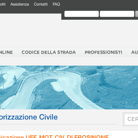
otti
Assistenza
Contatti
FAQ
NLINE
CODICE DELLA STRADA
PROFESSIONISTI
AU
orizzazione Civile
icazione UFF. MOT. CIV. DI FROSINONE