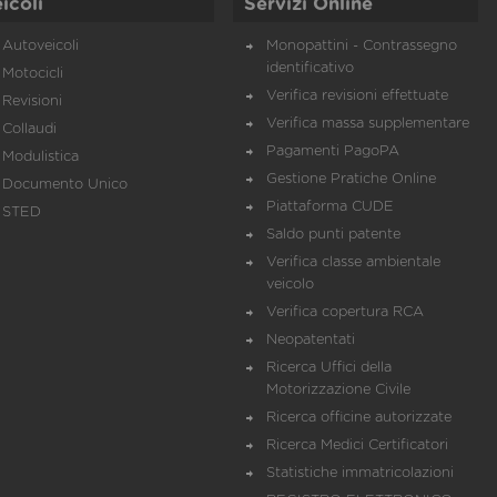
icoli
Servizi Online
Autoveicoli
Monopattini - Contrassegno
identificativo
Motocicli
Verifica revisioni effettuate
Revisioni
Verifica massa supplementare
Collaudi
Pagamenti PagoPA
Modulistica
Gestione Pratiche Online
Documento Unico
Piattaforma CUDE
STED
Saldo punti patente
Verifica classe ambientale
veicolo
Verifica copertura RCA
Neopatentati
Ricerca Uffici della
Motorizzazione Civile
Ricerca officine autorizzate
Ricerca Medici Certificatori
Statistiche immatricolazioni