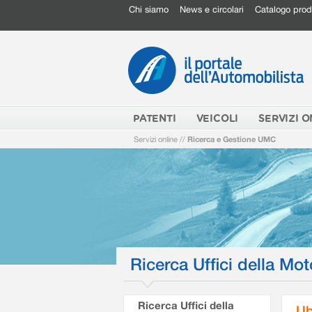
Chi siamo
News e circolari
Catalogo prod
PATENTI
VEICOLI
SERVIZI O
Servizi online
//
Ricerca e Gestione UMC
Ricerca Uffici della Mot
Ricerca Uffici della
Ub