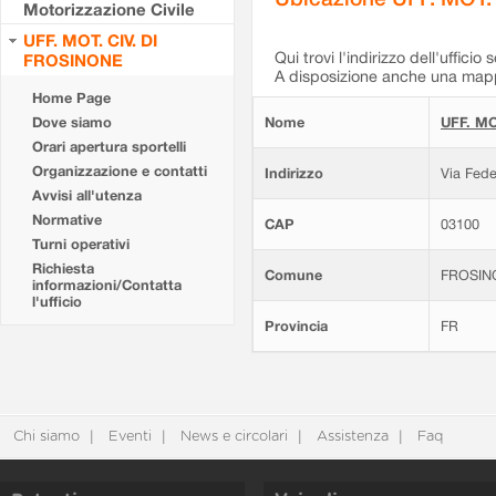
Motorizzazione Civile
UFF. MOT. CIV. DI
Qui trovi l'indirizzo dell'ufficio 
FROSINONE
A disposizione anche una mappa
Home Page
Dove siamo
Nome
UFF. MO
Orari apertura sportelli
Organizzazione e contatti
Indirizzo
Via Fede
Avvisi all'utenza
Normative
CAP
03100
Turni operativi
Richiesta
Comune
FROSIN
informazioni/Contatta
l'ufficio
Provincia
FR
Chi siamo
Eventi
News e circolari
Assistenza
Faq