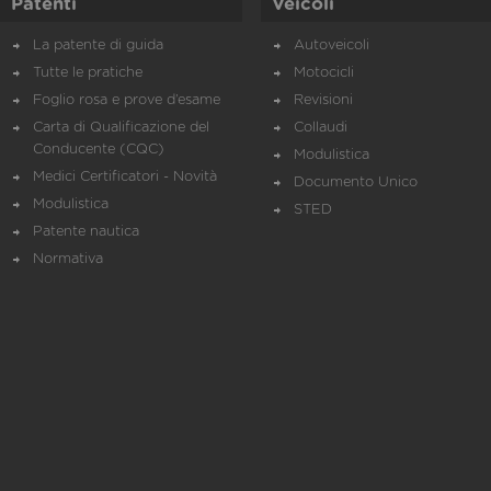
Patenti
Veicoli
La patente di guida
Autoveicoli
Tutte le pratiche
Motocicli
Foglio rosa e prove d’esame
Revisioni
Carta di Qualificazione del
Collaudi
Conducente (CQC)
Modulistica
Medici Certificatori - Novità
Documento Unico
Modulistica
STED
Patente nautica
Normativa