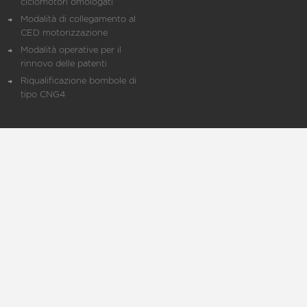
ciclomotori omologati
Modalità di collegamento al
CED motorizzazione
Modalità operative per il
rinnovo delle patenti
Riqualificazione bombole di
tipo CNG4