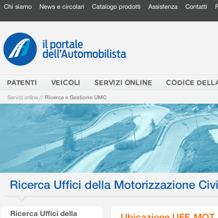
Chi siamo
News e circolari
Catalogo prodotti
Assistenza
Contatti
PATENTI
VEICOLI
SERVIZI ONLINE
CODICE DELL
Servizi online
//
Ricerca e Gestione UMC
Ricerca Uffici della Motorizzazione Civi
Ricerca Uffici della
Ubicazione UFF. MOT.