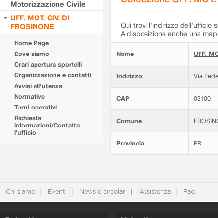
Motorizzazione Civile
UFF. MOT. CIV. DI
Qui trovi l'indirizzo dell'ufficio 
FROSINONE
A disposizione anche una mappa
Home Page
Dove siamo
Nome
UFF. MO
Orari apertura sportelli
Organizzazione e contatti
Indirizzo
Via Fede
Avvisi all'utenza
Normative
CAP
03100
Turni operativi
Richiesta
Comune
FROSIN
informazioni/Contatta
l'ufficio
Provincia
FR
Chi siamo
Eventi
News e circolari
Assistenza
Faq