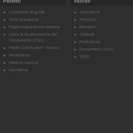
Patenti
Veicoli
La patente di guida
Autoveicoli
Tutte le pratiche
Motocicli
Foglio rosa e prove d’esame
Revisioni
Carta di Qualificazione del
Collaudi
Conducente (CQC)
Modulistica
Medici Certificatori - Novità
Documento Unico
Modulistica
STED
Patente nautica
Normativa