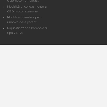
ciclomotori omologati
Modalità di collegamento al
CED motorizzazione
Modalità operative per il
rinnovo delle patenti
Riqualificazione bombole di
tipo CNG4