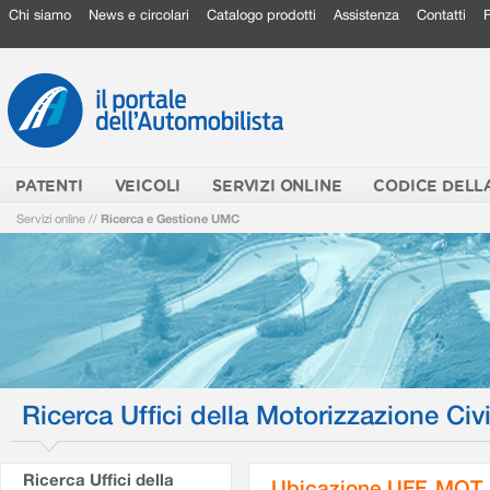
Chi siamo
News e circolari
Catalogo prodotti
Assistenza
Contatti
PATENTI
VEICOLI
SERVIZI ONLINE
CODICE DELL
Servizi online
//
Ricerca e Gestione UMC
Ricerca Uffici della Motorizzazione Civi
Ricerca Uffici della
Ubicazione UFF. MOT.