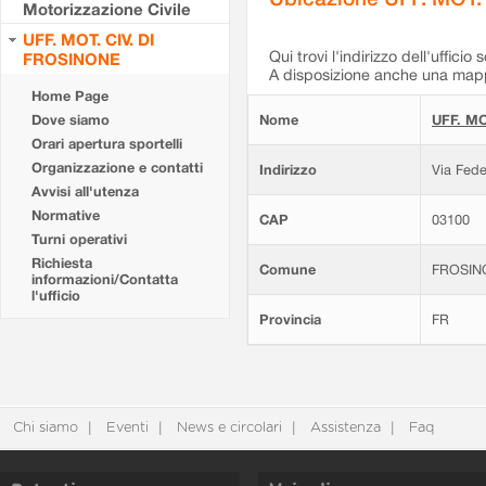
Motorizzazione Civile
UFF. MOT. CIV. DI
Qui trovi l'indirizzo dell'ufficio 
FROSINONE
A disposizione anche una mappa
Home Page
Dove siamo
Nome
UFF. MO
Orari apertura sportelli
Organizzazione e contatti
Indirizzo
Via Fede
Avvisi all'utenza
Normative
CAP
03100
Turni operativi
Richiesta
Comune
FROSIN
informazioni/Contatta
l'ufficio
Provincia
FR
Chi siamo
Eventi
News e circolari
Assistenza
Faq