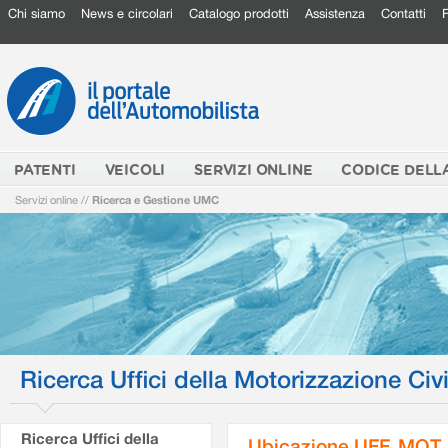
Chi siamo
News e circolari
Catalogo prodotti
Assistenza
Contatti
PATENTI
VEICOLI
SERVIZI ONLINE
CODICE DELL
Servizi online
//
Ricerca e Gestione UMC
Ricerca Uffici della Motorizzazione Civi
Ricerca Uffici della
Ubicazione UFF. MOT.