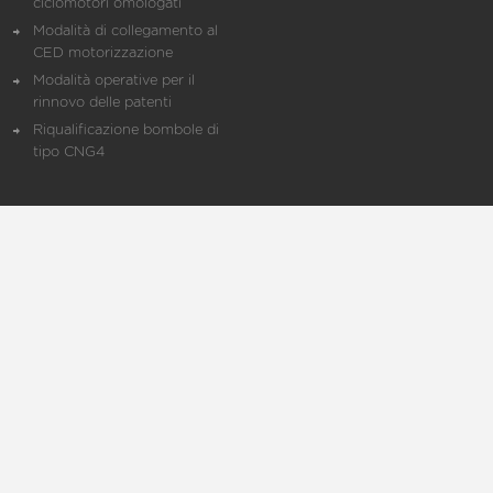
ciclomotori omologati
Modalità di collegamento al
CED motorizzazione
Modalità operative per il
rinnovo delle patenti
Riqualificazione bombole di
tipo CNG4