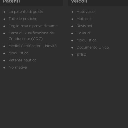
Patenti
Veicoli
La patente di guida
Autoveicoli
Tutte le pratiche
Motocicli
Foglio rosa e prove d’esame
Revisioni
Carta di Qualificazione del
Collaudi
Conducente (CQC)
Modulistica
Medici Certificatori - Novità
Documento Unico
Modulistica
STED
Patente nautica
Normativa