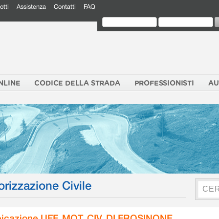
otti
Assistenza
Contatti
FAQ
NLINE
CODICE DELLA STRADA
PROFESSIONISTI
AU
orizzazione Civile
icazione UFF. MOT. CIV. DI FROSINONE