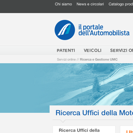
Chi siamo
News e circolari
Catalogo prod
PATENTI
VEICOLI
SERVIZI O
Servizi online
//
Ricerca e Gestione UMC
Ricerca Uffici della Mot
Ricerca Uffici della
Ub