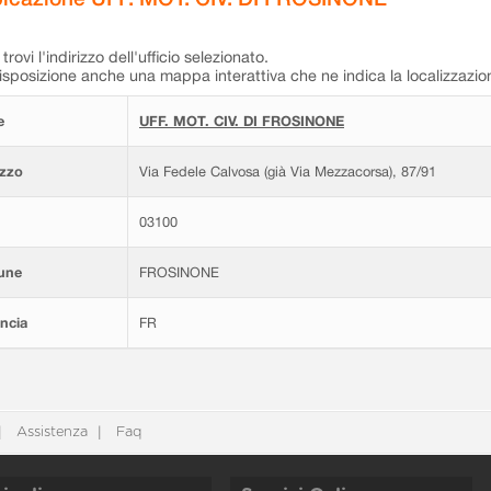
trovi l'indirizzo dell'ufficio selezionato.
isposizione anche una mappa interattiva che ne indica la localizzazio
e
UFF. MOT. CIV. DI FROSINONE
izzo
Via Fedele Calvosa (già Via Mezzacorsa), 87/91
03100
une
FROSINONE
ncia
FR
Assistenza
Faq