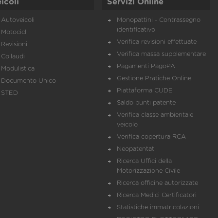
icoli
Servizi Online
Autoveicoli
Monopattini - Contrassegno
identificativo
Motocicli
Verifica revisioni effettuate
Revisioni
Verifica massa supplementare
Collaudi
Pagamenti PagoPA
Modulistica
Gestione Pratiche Online
Documento Unico
Piattaforma CUDE
STED
Saldo punti patente
Verifica classe ambientale
veicolo
Verifica copertura RCA
Neopatentati
Ricerca Uffici della
Motorizzazione Civile
Ricerca officine autorizzate
Ricerca Medici Certificatori
Statistiche immatricolazioni