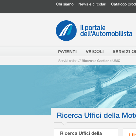
Chi siamo
News e circolari
Catalogo prod
PATENTI
VEICOLI
SERVIZI O
Servizi online
//
Ricerca e Gestione UMC
Ricerca Uffici della Mot
Ricerca Uffici della
Ub