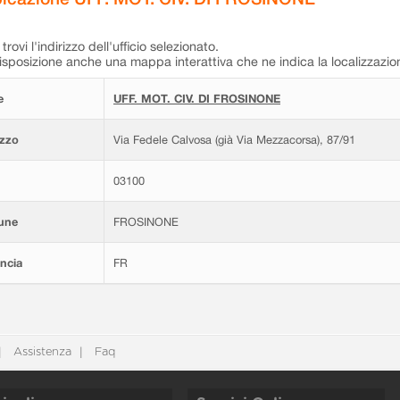
trovi l'indirizzo dell'ufficio selezionato.
isposizione anche una mappa interattiva che ne indica la localizzazio
e
UFF. MOT. CIV. DI FROSINONE
izzo
Via Fedele Calvosa (già Via Mezzacorsa), 87/91
03100
une
FROSINONE
ncia
FR
Assistenza
Faq