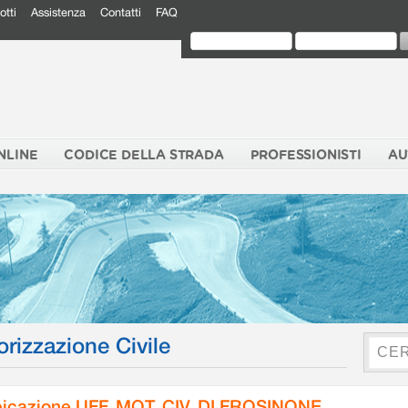
otti
Assistenza
Contatti
FAQ
NLINE
CODICE DELLA STRADA
PROFESSIONISTI
AU
orizzazione Civile
icazione UFF. MOT. CIV. DI FROSINONE