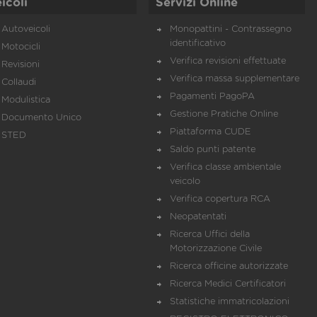
icoli
Servizi Online
Autoveicoli
Monopattini - Contrassegno
identificativo
Motocicli
Verifica revisioni effettuate
Revisioni
Verifica massa supplementare
Collaudi
Pagamenti PagoPA
Modulistica
Gestione Pratiche Online
Documento Unico
Piattaforma CUDE
STED
Saldo punti patente
Verifica classe ambientale
veicolo
Verifica copertura RCA
Neopatentati
Ricerca Uffici della
Motorizzazione Civile
Ricerca officine autorizzate
Ricerca Medici Certificatori
Statistiche immatricolazioni