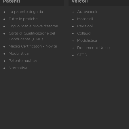
Patenti
Veicoli
La patente di guida
Autoveicoli
Tutte le pratiche
Motocicli
Foglio rosa e prove d’esame
Revisioni
Carta di Qualificazione del
Collaudi
Conducente (CQC)
Modulistica
Medici Certificatori - Novità
Documento Unico
Modulistica
STED
Patente nautica
Normativa