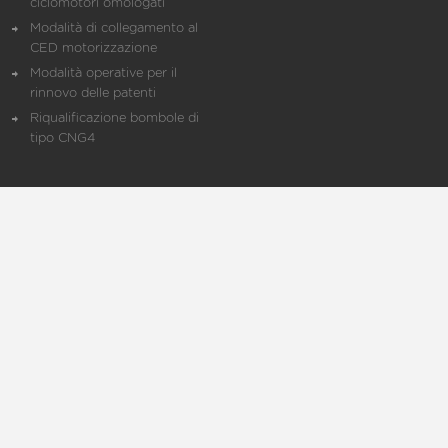
ciclomotori omologati
Modalità di collegamento al
CED motorizzazione
Modalità operative per il
rinnovo delle patenti
Riqualificazione bombole di
tipo CNG4