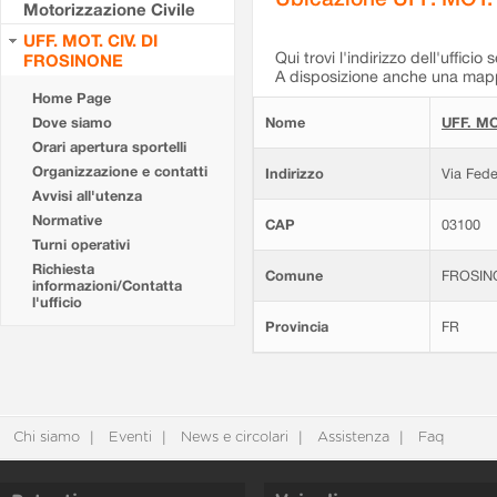
Motorizzazione Civile
UFF. MOT. CIV. DI
Qui trovi l'indirizzo dell'ufficio 
FROSINONE
A disposizione anche una mappa
Home Page
Dove siamo
Nome
UFF. MO
Orari apertura sportelli
Organizzazione e contatti
Indirizzo
Via Fede
Avvisi all'utenza
Normative
CAP
03100
Turni operativi
Richiesta
Comune
FROSIN
informazioni/Contatta
l'ufficio
Provincia
FR
Chi siamo
Eventi
News e circolari
Assistenza
Faq