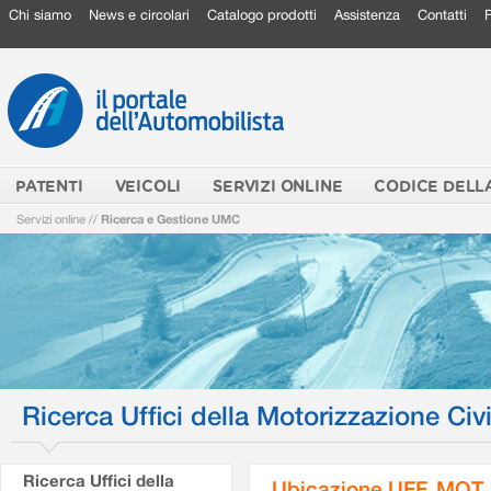
Chi siamo
News e circolari
Catalogo prodotti
Assistenza
Contatti
PATENTI
VEICOLI
SERVIZI ONLINE
CODICE DELL
Servizi online
//
Ricerca e Gestione UMC
Ricerca Uffici della Motorizzazione Civi
Ricerca Uffici della
Ubicazione UFF. MOT.