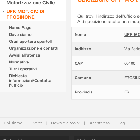
Motorizzazione Civile
UFF. MOT. CIV. DI
Qui trovi l'indirizzo dell'ufficio 
FROSINONE
A disposizione anche una mappa
Home Page
Dove siamo
Nome
UFF. MO
Orari apertura sportelli
Organizzazione e contatti
Indirizzo
Via Fede
Avvisi all'utenza
Normative
CAP
03100
Turni operativi
Richiesta
Comune
FROSIN
informazioni/Contatta
l'ufficio
Provincia
FR
Chi siamo
Eventi
News e circolari
Assistenza
Faq