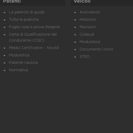
Patenti
Veicoli
La patente di guida
Autoveicoli
Tutte le pratiche
Motocicli
Foglio rosa e prove d’esame
Revisioni
Carta di Qualificazione del
Collaudi
Conducente (CQC)
Modulistica
Medici Certificatori - Novità
Documento Unico
Modulistica
STED
Patente nautica
Normativa