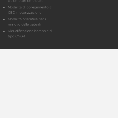
ciclomotori omologati
Modalità di collegamento al
CED motorizzazione
Modalità operative per il
rinnovo delle patenti
Riqualificazione bombole di
tipo CNG4