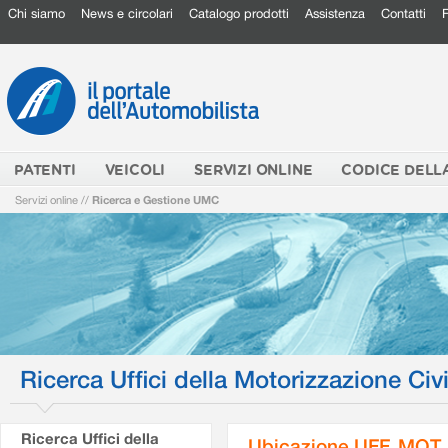
Chi siamo
News e circolari
Catalogo prodotti
Assistenza
Contatti
PATENTI
VEICOLI
SERVIZI ONLINE
CODICE DELL
Servizi online
//
Ricerca e Gestione UMC
Ricerca Uffici della Motorizzazione Civi
Ricerca Uffici della
Ubicazione UFF. MOT.