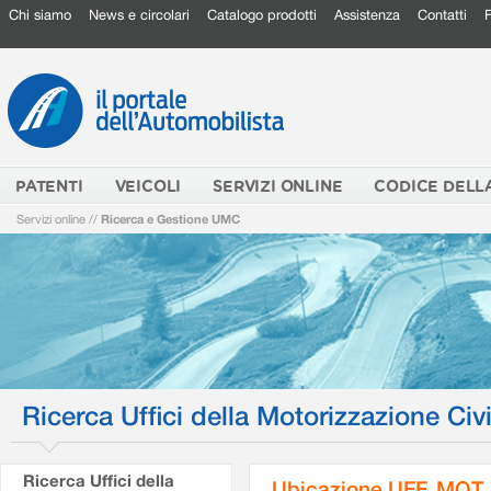
Chi siamo
News e circolari
Catalogo prodotti
Assistenza
Contatti
PATENTI
VEICOLI
SERVIZI ONLINE
CODICE DELL
Servizi online
//
Ricerca e Gestione UMC
Ricerca Uffici della Motorizzazione Civi
Ricerca Uffici della
Ubicazione UFF. MOT.