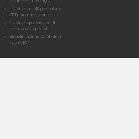
ciclomotori omologati
Modalità di collegamento al
CED motorizzazione
Modalità operative per il
rinnovo delle patenti
Riqualificazione bombole di
tipo CNG4