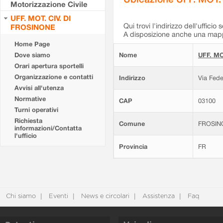
Motorizzazione Civile
UFF. MOT. CIV. DI
Qui trovi l'indirizzo dell'ufficio 
FROSINONE
A disposizione anche una mappa
Home Page
Dove siamo
Nome
UFF. MO
Orari apertura sportelli
Organizzazione e contatti
Indirizzo
Via Fede
Avvisi all'utenza
Normative
CAP
03100
Turni operativi
Richiesta
Comune
FROSIN
informazioni/Contatta
l'ufficio
Provincia
FR
Chi siamo
Eventi
News e circolari
Assistenza
Faq