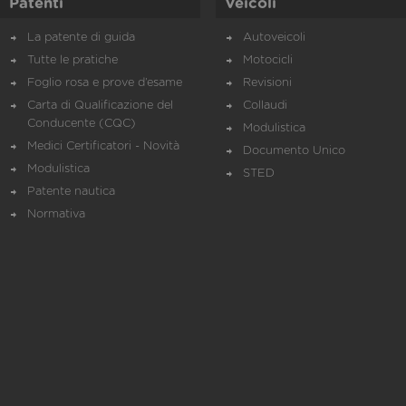
Patenti
Veicoli
La patente di guida
Autoveicoli
Tutte le pratiche
Motocicli
Foglio rosa e prove d’esame
Revisioni
Carta di Qualificazione del
Collaudi
Conducente (CQC)
Modulistica
Medici Certificatori - Novità
Documento Unico
Modulistica
STED
Patente nautica
Normativa