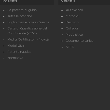
Patenti
Veicoli
La patente di guida
Autoveicoli
Tutte le pratiche
Motocicli
Foglio rosa e prove d’esame
Revisioni
Carta di Qualificazione del
Collaudi
Conducente (CQC)
Modulistica
Medici Certificatori - Novità
Documento Unico
Modulistica
STED
Patente nautica
Normativa