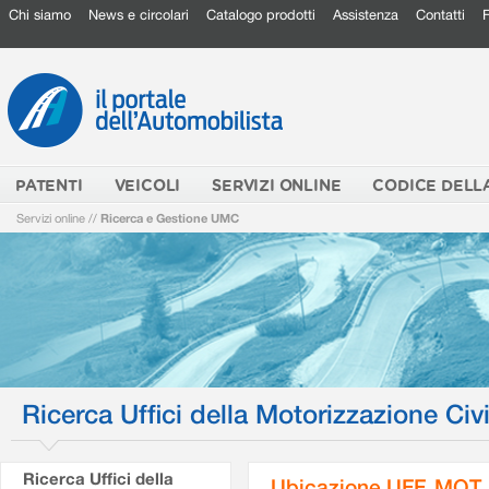
Chi siamo
News e circolari
Catalogo prodotti
Assistenza
Contatti
PATENTI
VEICOLI
SERVIZI ONLINE
CODICE DELL
Servizi online
//
Ricerca e Gestione UMC
Ricerca Uffici della Motorizzazione Civi
Ricerca Uffici della
Ubicazione UFF. MOT.