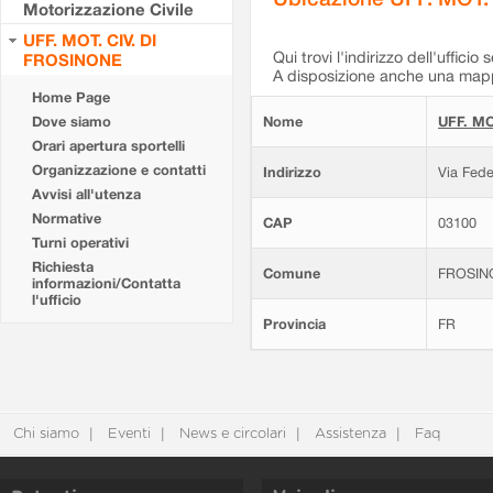
Motorizzazione Civile
UFF. MOT. CIV. DI
Qui trovi l'indirizzo dell'ufficio 
FROSINONE
A disposizione anche una mappa
Home Page
Dove siamo
Nome
UFF. MO
Orari apertura sportelli
Organizzazione e contatti
Indirizzo
Via Fede
Avvisi all'utenza
Normative
CAP
03100
Turni operativi
Richiesta
Comune
FROSIN
informazioni/Contatta
l'ufficio
Provincia
FR
Chi siamo
Eventi
News e circolari
Assistenza
Faq