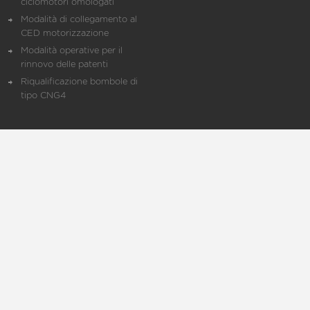
ciclomotori omologati
Modalità di collegamento al
CED motorizzazione
Modalità operative per il
rinnovo delle patenti
Riqualificazione bombole di
tipo CNG4