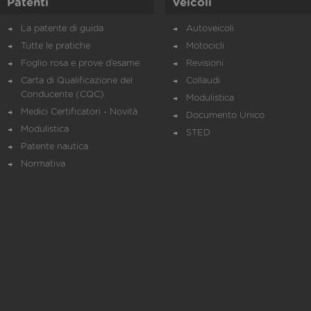
Patenti
Veicoli
La patente di guida
Autoveicoli
Tutte le pratiche
Motocicli
Foglio rosa e prove d’esame
Revisioni
Carta di Qualificazione del
Collaudi
Conducente (CQC)
Modulistica
Medici Certificatori - Novità
Documento Unico
Modulistica
STED
Patente nautica
Normativa