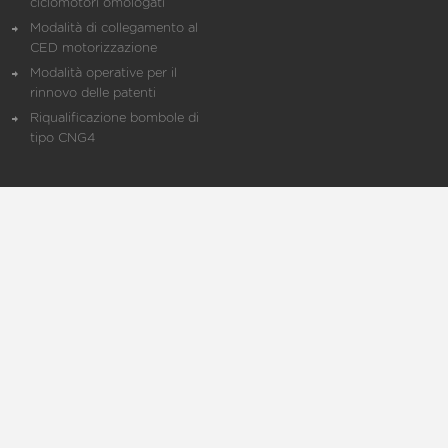
ciclomotori omologati
Modalità di collegamento al
CED motorizzazione
Modalità operative per il
rinnovo delle patenti
Riqualificazione bombole di
tipo CNG4