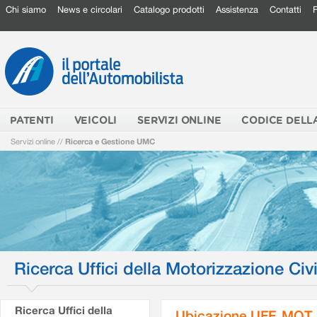
Chi siamo
News e circolari
Catalogo prodotti
Assistenza
Contatti
PATENTI
VEICOLI
SERVIZI ONLINE
CODICE DELL
Servizi online
//
Ricerca e Gestione UMC
Ricerca Uffici della Motorizzazione Civi
Ricerca Uffici della
Ubicazione UFF. MOT.