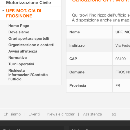
Motorizzazione Civile
UFF. MOT. CIV. DI
Qui trovi l'indirizzo dell'ufficio 
FROSINONE
A disposizione anche una mappa
Home Page
Dove siamo
Nome
UFF. MO
Orari apertura sportelli
Organizzazione e contatti
Indirizzo
Via Fede
Avvisi all'utenza
Normative
CAP
03100
Turni operativi
Richiesta
Comune
FROSIN
informazioni/Contatta
l'ufficio
Provincia
FR
Chi siamo
Eventi
News e circolari
Assistenza
Faq