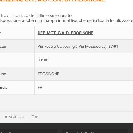
trovi l'indirizzo dell'ufficio selezionato.
isposizione anche una mappa interattiva che ne indica la localizzazio
e
UFF. MOT. CIV. DI FROSINONE
izzo
Via Fedele Calvosa (già Via Mezzacorsa), 87/91
03100
une
FROSINONE
ncia
FR
Assistenza
Faq