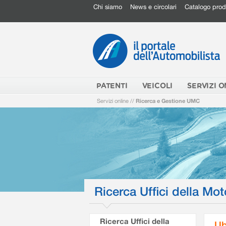
Chi siamo
News e circolari
Catalogo prod
PATENTI
VEICOLI
SERVIZI O
Servizi online
//
Ricerca e Gestione UMC
Ricerca Uffici della Mot
Ricerca Uffici della
Ub