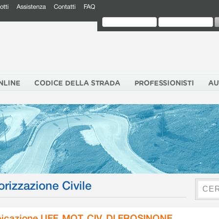
otti
Assistenza
Contatti
FAQ
NLINE
CODICE DELLA STRADA
PROFESSIONISTI
AU
orizzazione Civile
icazione UFF. MOT. CIV. DI FROSINONE