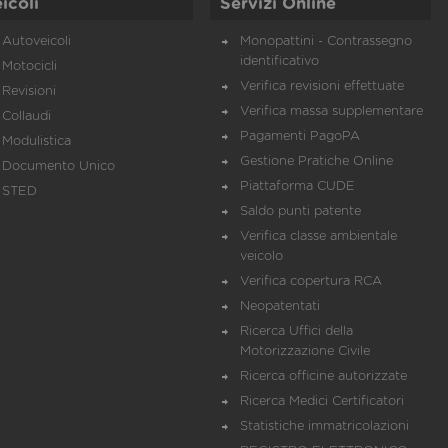
icoli
Servizi Online
Autoveicoli
Monopattini - Contrassegno
identificativo
Motocicli
Verifica revisioni effettuate
Revisioni
Verifica massa supplementare
Collaudi
Pagamenti PagoPA
Modulistica
Gestione Pratiche Online
Documento Unico
Piattaforma CUDE
STED
Saldo punti patente
Verifica classe ambientale
veicolo
Verifica copertura RCA
Neopatentati
Ricerca Uffici della
Motorizzazione Civile
Ricerca officine autorizzate
Ricerca Medici Certificatori
Statistiche immatricolazioni