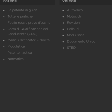
Patenti
Veicoli
La patente di guida
Autoveicoli
Tutte le pratiche
Motocicli
Foglio rosa e prove d’esame
Revisioni
Carta di Qualificazione del
Collaudi
Conducente (CQC)
Modulistica
Medici Certificatori - Novità
Documento Unico
Modulistica
STED
Patente nautica
Normativa