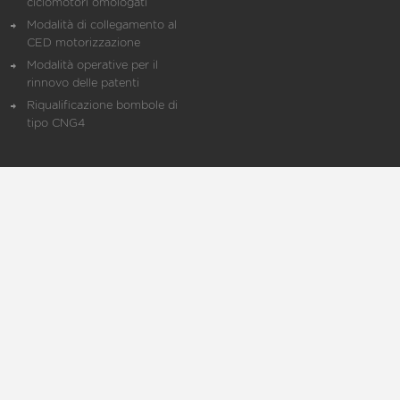
ciclomotori omologati
Modalità di collegamento al
CED motorizzazione
Modalità operative per il
rinnovo delle patenti
Riqualificazione bombole di
tipo CNG4