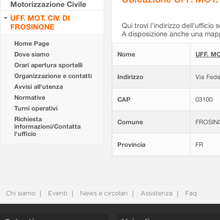
Motorizzazione Civile
UFF. MOT. CIV. DI
Qui trovi l'indirizzo dell'ufficio 
FROSINONE
A disposizione anche una mappa
Home Page
Dove siamo
Nome
UFF. MO
Orari apertura sportelli
Organizzazione e contatti
Indirizzo
Via Fede
Avvisi all'utenza
Normative
CAP
03100
Turni operativi
Richiesta
Comune
FROSIN
informazioni/Contatta
l'ufficio
Provincia
FR
Chi siamo
Eventi
News e circolari
Assistenza
Faq