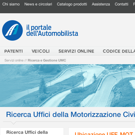
Chi siamo
News e circolari
Catalogo prodotti
Assistenza
Contatti
PATENTI
VEICOLI
SERVIZI ONLINE
CODICE DELL
Servizi online
//
Ricerca e Gestione UMC
Ricerca Uffici della Motorizzazione Civi
Ricerca Uffici della
Ubicazione UFF. MOT.