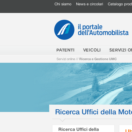
Chi siamo
News e circolari
Catalogo prod
PATENTI
VEICOLI
SERVIZI O
Servizi online
//
Ricerca e Gestione UMC
Ricerca Uffici della Mot
Ricerca Uffici della
Ub