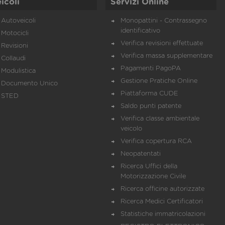
icoli
Servizi Online
Autoveicoli
Monopattini - Contrassegno
identificativo
Motocicli
Verifica revisioni effettuate
Revisioni
Verifica massa supplementare
Collaudi
Pagamenti PagoPA
Modulistica
Gestione Pratiche Online
Documento Unico
Piattaforma CUDE
STED
Saldo punti patente
Verifica classe ambientale
veicolo
Verifica copertura RCA
Neopatentati
Ricerca Uffici della
Motorizzazione Civile
Ricerca officine autorizzate
Ricerca Medici Certificatori
Statistiche immatricolazioni