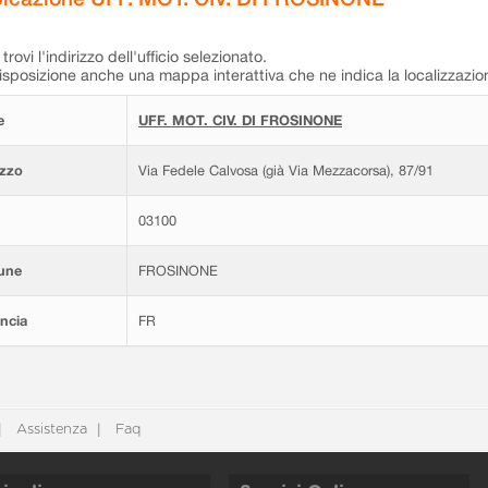
trovi l'indirizzo dell'ufficio selezionato.
isposizione anche una mappa interattiva che ne indica la localizzazio
e
UFF. MOT. CIV. DI FROSINONE
izzo
Via Fedele Calvosa (già Via Mezzacorsa), 87/91
03100
une
FROSINONE
ncia
FR
Assistenza
Faq