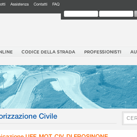
otti
Assistenza
Contatti
FAQ
NLINE
CODICE DELLA STRADA
PROFESSIONISTI
AU
orizzazione Civile
icazione UFF. MOT. CIV. DI FROSINONE