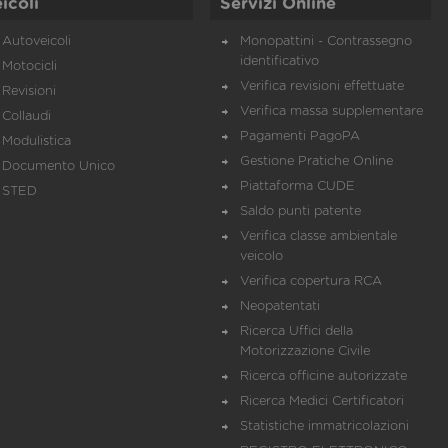
icoli
Servizi Online
Autoveicoli
Monopattini - Contrassegno
identificativo
Motocicli
Verifica revisioni effettuate
Revisioni
Verifica massa supplementare
Collaudi
Pagamenti PagoPA
Modulistica
Gestione Pratiche Online
Documento Unico
Piattaforma CUDE
STED
Saldo punti patente
Verifica classe ambientale
veicolo
Verifica copertura RCA
Neopatentati
Ricerca Uffici della
Motorizzazione Civile
Ricerca officine autorizzate
Ricerca Medici Certificatori
Statistiche immatricolazioni