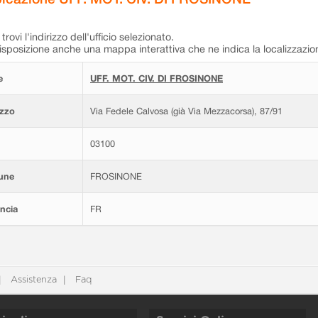
trovi l'indirizzo dell'ufficio selezionato.
isposizione anche una mappa interattiva che ne indica la localizzazio
e
UFF. MOT. CIV. DI FROSINONE
izzo
Via Fedele Calvosa (già Via Mezzacorsa), 87/91
03100
une
FROSINONE
ncia
FR
Assistenza
Faq