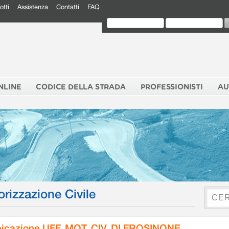
otti
Assistenza
Contatti
FAQ
NLINE
CODICE DELLA STRADA
PROFESSIONISTI
AU
orizzazione Civile
icazione UFF. MOT. CIV. DI FROSINONE