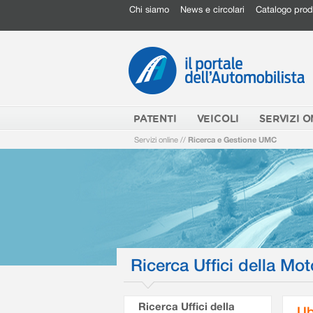
Chi siamo
News e circolari
Catalogo prod
PATENTI
VEICOLI
SERVIZI O
Servizi online
//
Ricerca e Gestione UMC
Ricerca Uffici della Mot
Ricerca Uffici della
Ub