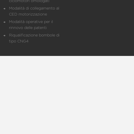
ciclomotori omologati
Modalità di collegamento al
CED motorizzazione
Modalità operative per il
rinnovo delle patenti
Riqualificazione bombole di
tipo CNG4