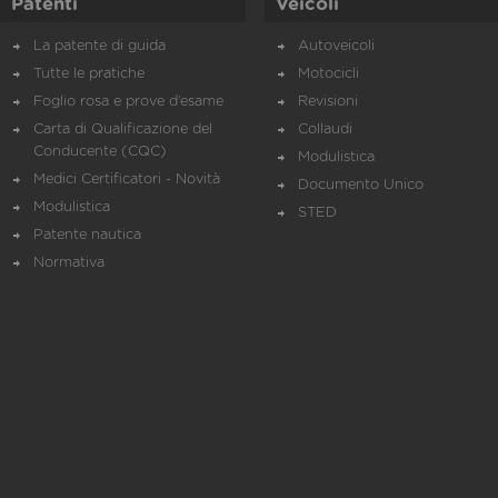
Patenti
Veicoli
La patente di guida
Autoveicoli
Tutte le pratiche
Motocicli
Foglio rosa e prove d’esame
Revisioni
Carta di Qualificazione del
Collaudi
Conducente (CQC)
Modulistica
Medici Certificatori - Novità
Documento Unico
Modulistica
STED
Patente nautica
Normativa