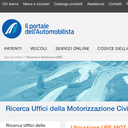
Chi siamo
News e circolari
Catalogo prodotti
Assistenza
Contatti
PATENTI
VEICOLI
SERVIZI ONLINE
CODICE DELL
Servizi online
//
Ricerca e Gestione UMC
Ricerca Uffici della Motorizzazione Civi
Ricerca Uffici della
Ubicazione UFF. MOT.