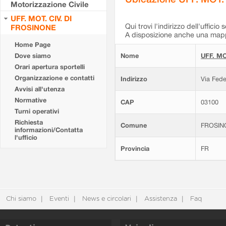
Motorizzazione Civile
UFF. MOT. CIV. DI
Qui trovi l'indirizzo dell'ufficio 
FROSINONE
A disposizione anche una mappa
Home Page
Dove siamo
Nome
UFF. MO
Orari apertura sportelli
Organizzazione e contatti
Indirizzo
Via Fede
Avvisi all'utenza
Normative
CAP
03100
Turni operativi
Richiesta
Comune
FROSIN
informazioni/Contatta
l'ufficio
Provincia
FR
Chi siamo
Eventi
News e circolari
Assistenza
Faq