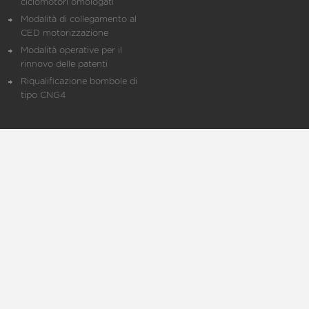
ciclomotori omologati
Modalità di collegamento al
CED motorizzazione
Modalità operative per il
rinnovo delle patenti
Riqualificazione bombole di
tipo CNG4