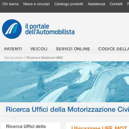
Chi siamo
News e circolari
Catalogo prodotti
Assistenza
Contatti
PATENTI
VEICOLI
SERVIZI ONLINE
CODICE DELL
Servizi online
//
Ricerca e Gestione UMC
Ricerca Uffici della Motorizzazione Civi
Ricerca Uffici della
Ubicazione UFF. MOT.