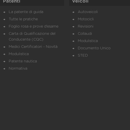
Patenti
Veicoli
La patente di guida
Autoveicoli
Tutte le pratiche
Motocicli
Foglio rosa e prove d’esame
Revisioni
Carta di Qualificazione del
Collaudi
Conducente (CQC)
Modulistica
Medici Certificatori - Novità
Documento Unico
Modulistica
STED
Patente nautica
Normativa