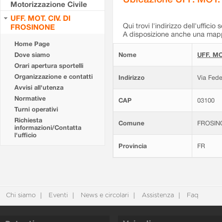
Motorizzazione Civile
UFF. MOT. CIV. DI
Qui trovi l'indirizzo dell'ufficio 
FROSINONE
A disposizione anche una mappa
Home Page
Dove siamo
Nome
UFF. MO
Orari apertura sportelli
Organizzazione e contatti
Indirizzo
Via Fede
Avvisi all'utenza
Normative
CAP
03100
Turni operativi
Richiesta
Comune
FROSIN
informazioni/Contatta
l'ufficio
Provincia
FR
Chi siamo
Eventi
News e circolari
Assistenza
Faq