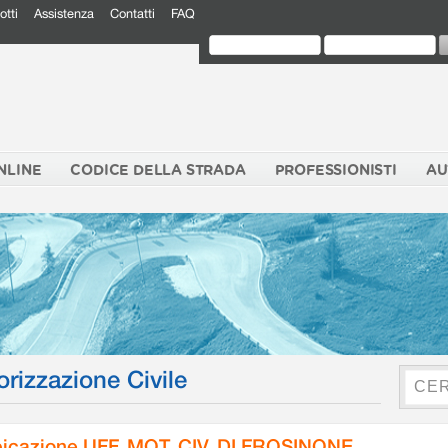
otti
Assistenza
Contatti
FAQ
NLINE
CODICE DELLA STRADA
PROFESSIONISTI
AU
orizzazione Civile
icazione UFF. MOT. CIV. DI FROSINONE