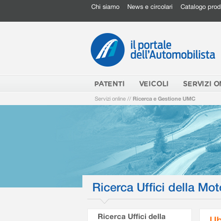
Chi siamo
News e circolari
Catalogo prod
PATENTI
VEICOLI
SERVIZI O
Servizi online
//
Ricerca e Gestione UMC
Ricerca Uffici della Mot
Ricerca Uffici della
Ub