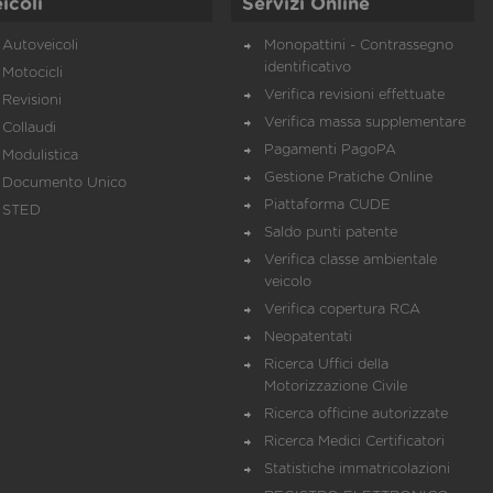
icoli
Servizi Online
Autoveicoli
Monopattini - Contrassegno
identificativo
Motocicli
Verifica revisioni effettuate
Revisioni
Verifica massa supplementare
Collaudi
Pagamenti PagoPA
Modulistica
Gestione Pratiche Online
Documento Unico
Piattaforma CUDE
STED
Saldo punti patente
Verifica classe ambientale
veicolo
Verifica copertura RCA
Neopatentati
Ricerca Uffici della
Motorizzazione Civile
Ricerca officine autorizzate
Ricerca Medici Certificatori
Statistiche immatricolazioni