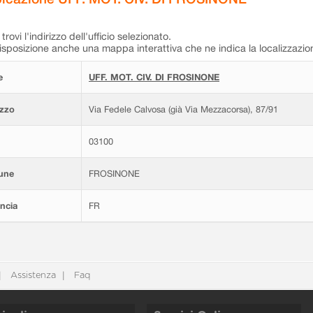
trovi l'indirizzo dell'ufficio selezionato.
isposizione anche una mappa interattiva che ne indica la localizzazio
e
UFF. MOT. CIV. DI FROSINONE
izzo
Via Fedele Calvosa (già Via Mezzacorsa), 87/91
03100
une
FROSINONE
ncia
FR
Assistenza
Faq