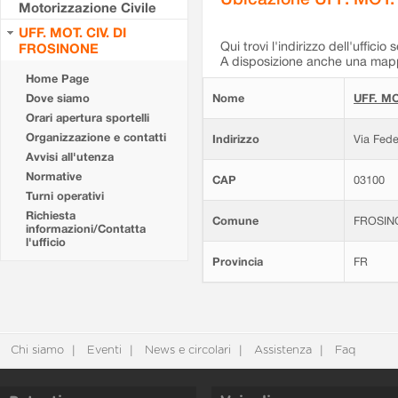
Motorizzazione Civile
UFF. MOT. CIV. DI
Qui trovi l'indirizzo dell'ufficio 
FROSINONE
A disposizione anche una mappa
Home Page
Dove siamo
Nome
UFF. MO
Orari apertura sportelli
Organizzazione e contatti
Indirizzo
Via Fede
Avvisi all'utenza
Normative
CAP
03100
Turni operativi
Richiesta
Comune
FROSIN
informazioni/Contatta
l'ufficio
Provincia
FR
Chi siamo
Eventi
News e circolari
Assistenza
Faq