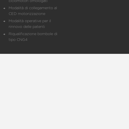
ciclomotori omologati
Modalità di collegamento al
CED motorizzazione
Modalità operative per il
rinnovo delle patenti
Riqualificazione bombole di
tipo CNG4