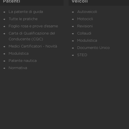
Patenti
Veicoli
La patente di guida
Autoveicoli
Tutte le pratiche
Motocicli
Foglio rosa e prove d’esame
Revisioni
Carta di Qualificazione del
Collaudi
Conducente (CQC)
Modulistica
Medici Certificatori - Novità
Documento Unico
Modulistica
STED
Patente nautica
Normativa