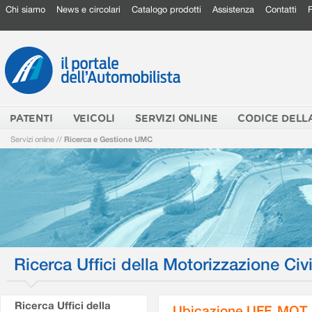
Chi siamo
News e circolari
Catalogo prodotti
Assistenza
Contatti
PATENTI
VEICOLI
SERVIZI ONLINE
CODICE DELL
Servizi online
//
Ricerca e Gestione UMC
Ricerca Uffici della Motorizzazione Civi
Ricerca Uffici della
Ubicazione UFF. MOT.