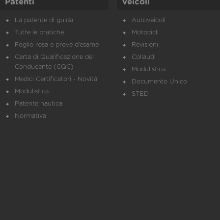
Patenti
Veicoli
La patente di guida
Autoveicoli
Tutte le pratiche
Motocicli
Foglio rosa e prove d’esame
Revisioni
Carta di Qualificazione del
Collaudi
Conducente (CQC)
Modulistica
Medici Certificatori - Novità
Documento Unico
Modulistica
STED
Patente nautica
Normativa