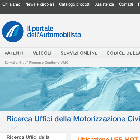
Chi siamo
News e circolari
Catalogo prodotti
Assistenza
Contatti
PATENTI
VEICOLI
SERVIZI ONLINE
CODICE DELL
Servizi online
//
Ricerca e Gestione UMC
Ricerca Uffici della Motorizzazione Civi
Ricerca Uffici della
Ubicazione UFF. MOT.