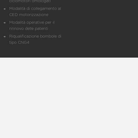
ciclomotori omologati
Modalità di collegamento al
CED motorizzazione
Modalità operative per il
rinnovo delle patenti
Riqualificazione bombole di
tipo CNG4