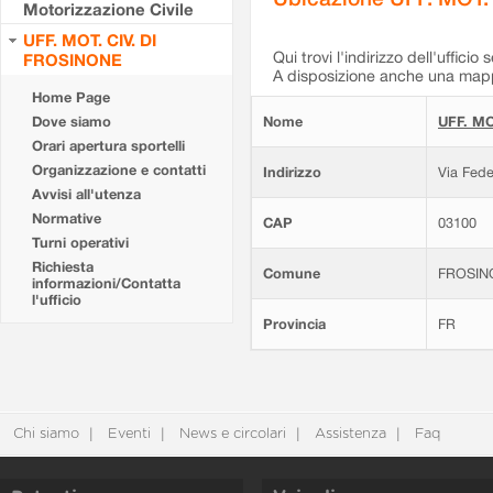
Motorizzazione Civile
UFF. MOT. CIV. DI
Qui trovi l'indirizzo dell'ufficio 
FROSINONE
A disposizione anche una mappa
Home Page
Dove siamo
Nome
UFF. MO
Orari apertura sportelli
Organizzazione e contatti
Indirizzo
Via Fede
Avvisi all'utenza
Normative
CAP
03100
Turni operativi
Richiesta
Comune
FROSIN
informazioni/Contatta
l'ufficio
Provincia
FR
Chi siamo
Eventi
News e circolari
Assistenza
Faq