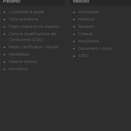
Patenti
Veicoli
La patente di guida
Autoveicoli
Tutte le pratiche
Motocicli
Foglio rosa e prove d’esame
Revisioni
Carta di Qualificazione del
Collaudi
Conducente (CQC)
Modulistica
Medici Certificatori - Novità
Documento Unico
Modulistica
STED
Patente nautica
Normativa