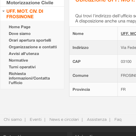
Motorizzazione Civile
UFF. MOT. CIV. DI
Qui trovi l'indirizzo dell'ufficio 
FROSINONE
A disposizione anche una mappa
Home Page
Dove siamo
Nome
UFF. MO
Orari apertura sportelli
Organizzazione e contatti
Indirizzo
Via Fede
Avvisi all'utenza
Normative
CAP
03100
Turni operativi
Richiesta
Comune
FROSIN
informazioni/Contatta
l'ufficio
Provincia
FR
Chi siamo
Eventi
News e circolari
Assistenza
Faq