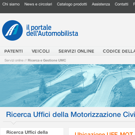
Chi siamo
News e circolari
Catalogo prodotti
Assistenza
Contatti
PATENTI
VEICOLI
SERVIZI ONLINE
CODICE DELL
Servizi online
//
Ricerca e Gestione UMC
Ricerca Uffici della Motorizzazione Civi
Ricerca Uffici della
Ubicazione UFF. MOT.