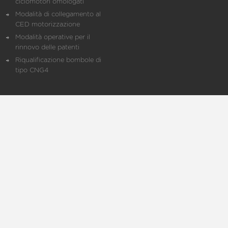
ciclomotori omologati
Modalità di collegamento al
CED motorizzazione
Modalità operative per il
rinnovo delle patenti
Riqualificazione bombole di
tipo CNG4