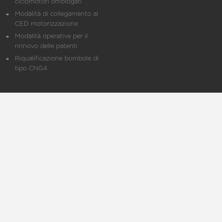
ciclomotori omologati
Modalità di collegamento al
CED motorizzazione
Modalità operative per il
rinnovo delle patenti
Riqualificazione bombole di
tipo CNG4