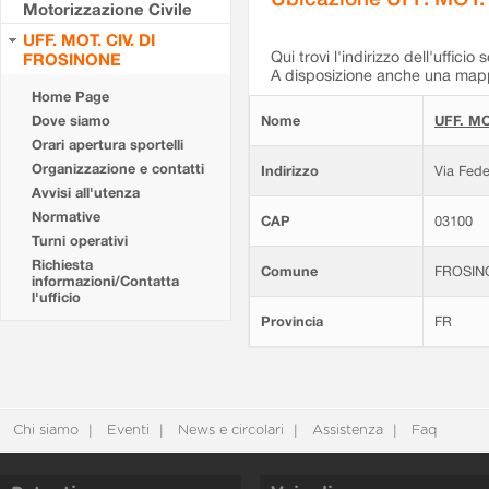
Motorizzazione Civile
UFF. MOT. CIV. DI
Qui trovi l'indirizzo dell'ufficio 
FROSINONE
A disposizione anche una mappa
Home Page
Dove siamo
Nome
UFF. MO
Orari apertura sportelli
Organizzazione e contatti
Indirizzo
Via Fede
Avvisi all'utenza
Normative
CAP
03100
Turni operativi
Richiesta
Comune
FROSIN
informazioni/Contatta
l'ufficio
Provincia
FR
Chi siamo
Eventi
News e circolari
Assistenza
Faq