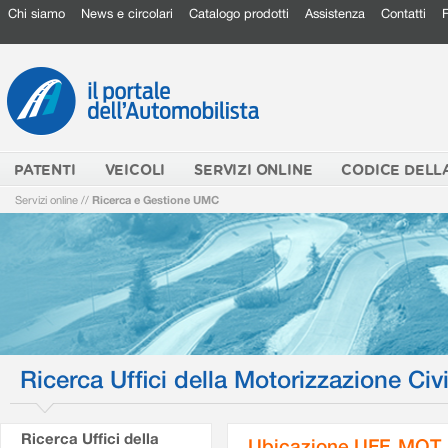
Chi siamo
News e circolari
Catalogo prodotti
Assistenza
Contatti
PATENTI
VEICOLI
SERVIZI ONLINE
CODICE DELL
Servizi online
//
Ricerca e Gestione UMC
Ricerca Uffici della Motorizzazione Civi
Ricerca Uffici della
Ubicazione UFF. MOT.