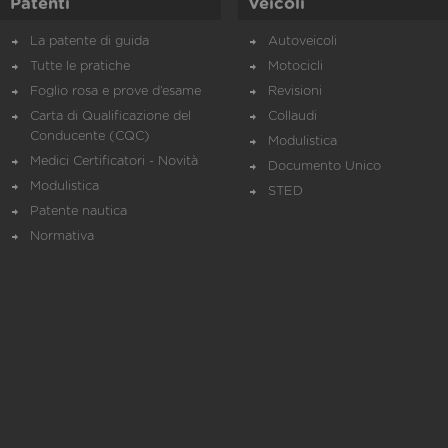
Patenti
Veicoli
La patente di guida
Autoveicoli
Tutte le pratiche
Motocicli
Foglio rosa e prove d’esame
Revisioni
Carta di Qualificazione del
Collaudi
Conducente (CQC)
Modulistica
Medici Certificatori - Novità
Documento Unico
Modulistica
STED
Patente nautica
Normativa