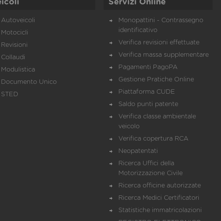
icoli
Servizi Online
Autoveicoli
Monopattini - Contrassegno
identificativo
Motocicli
Verifica revisioni effettuate
Revisioni
Verifica massa supplementare
Collaudi
Pagamenti PagoPA
Modulistica
Gestione Pratiche Online
Documento Unico
Piattaforma CUDE
STED
Saldo punti patente
Verifica classe ambientale
veicolo
Verifica copertura RCA
Neopatentati
Ricerca Uffici della
Motorizzazione Civile
Ricerca officine autorizzate
Ricerca Medici Certificatori
Statistiche immatricolazioni