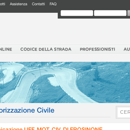
otti
Assistenza
Contatti
FAQ
NLINE
CODICE DELLA STRADA
PROFESSIONISTI
AU
orizzazione Civile
icazione UFF. MOT. CIV. DI FROSINONE