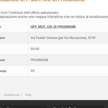
trovi l'indirizzo dell'ufficio selezionato.
isposizione anche una mappa interattiva che ne indica la localizzazio
e
UFF. MOT. CIV. DI FROSINONE
izzo
Via Fedele Calvosa (già Via Mezzacorsa), 87/91
03100
une
FROSINONE
ncia
FR
Assistenza
Faq