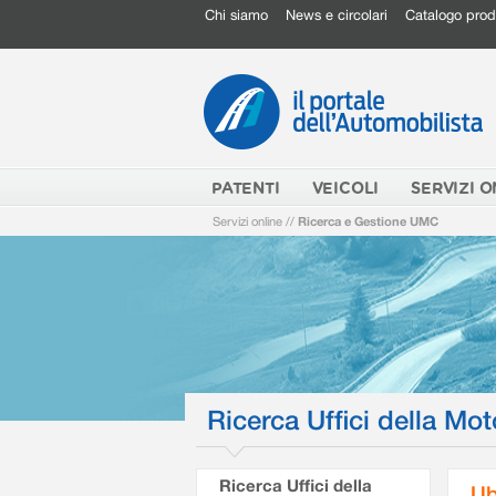
Chi siamo
News e circolari
Catalogo prod
PATENTI
VEICOLI
SERVIZI O
Servizi online
//
Ricerca e Gestione UMC
Ricerca Uffici della Mot
Ricerca Uffici della
Ub