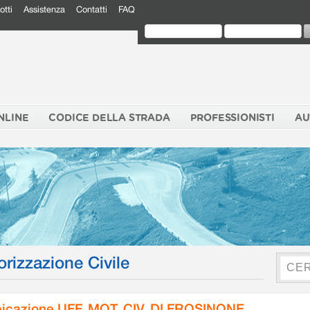
otti
Assistenza
Contatti
FAQ
NLINE
CODICE DELLA STRADA
PROFESSIONISTI
AU
orizzazione Civile
icazione UFF. MOT. CIV. DI FROSINONE