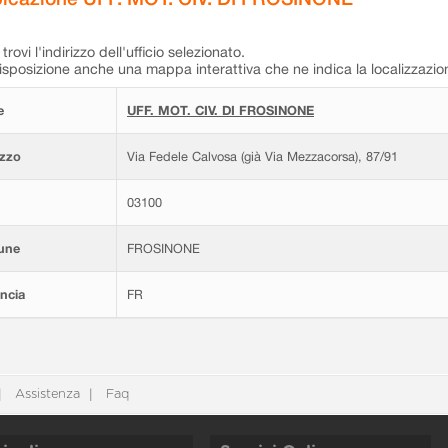
trovi l'indirizzo dell'ufficio selezionato.
isposizione anche una mappa interattiva che ne indica la localizzazio
e
UFF. MOT. CIV. DI FROSINONE
izzo
Via Fedele Calvosa (già Via Mezzacorsa), 87/91
03100
une
FROSINONE
ncia
FR
Assistenza
Faq