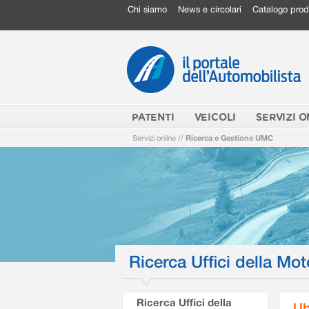
Chi siamo
News e circolari
Catalogo prod
PATENTI
VEICOLI
SERVIZI O
Servizi online
//
Ricerca e Gestione UMC
Ricerca Uffici della Mot
Ricerca Uffici della
Ub