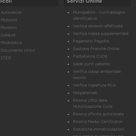
icoli
Servizi Online
Autoveicoli
Monopattini - Contrassegno
identificativo
Motocicli
Verifica revisioni effettuate
Revisioni
Verifica massa supplementare
Collaudi
Pagamenti PagoPA
Modulistica
Gestione Pratiche Online
Documento Unico
Piattaforma CUDE
STED
Saldo punti patente
Verifica classe ambientale
veicolo
Verifica copertura RCA
Neopatentati
Ricerca Uffici della
Motorizzazione Civile
Ricerca officine autorizzate
Ricerca Medici Certificatori
Statistiche immatricolazioni