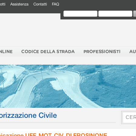
otti
Assistenza
Contatti
FAQ
NLINE
CODICE DELLA STRADA
PROFESSIONISTI
AU
orizzazione Civile
icazione UFF. MOT. CIV. DI FROSINONE