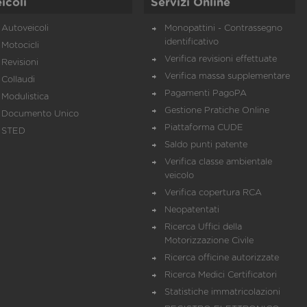
icoli
Servizi Online
Autoveicoli
Monopattini - Contrassegno
identificativo
Motocicli
Verifica revisioni effettuate
Revisioni
Verifica massa supplementare
Collaudi
Pagamenti PagoPA
Modulistica
Gestione Pratiche Online
Documento Unico
Piattaforma CUDE
STED
Saldo punti patente
Verifica classe ambientale
veicolo
Verifica copertura RCA
Neopatentati
Ricerca Uffici della
Motorizzazione Civile
Ricerca officine autorizzate
Ricerca Medici Certificatori
Statistiche immatricolazioni