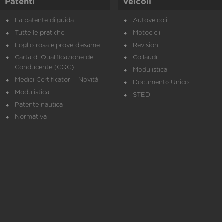
Patenti
Veicoli
La patente di guida
Autoveicoli
Tutte le pratiche
Motocicli
Foglio rosa e prove d’esame
Revisioni
Carta di Qualificazione del
Collaudi
Conducente (CQC)
Modulistica
Medici Certificatori - Novità
Documento Unico
Modulistica
STED
Patente nautica
Normativa