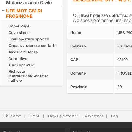
Motorizzazione Civile
UFF. MOT. CIV. DI
Qui trovi l'indirizzo dell'ufficio 
FROSINONE
A disposizione anche una mappa
Home Page
Dove siamo
Nome
UFF. MO
Orari apertura sportelli
Organizzazione e contatti
Indirizzo
Via Fede
Avvisi all'utenza
Normative
CAP
03100
Turni operativi
Richiesta
Comune
FROSIN
informazioni/Contatta
l'ufficio
Provincia
FR
Chi siamo
Eventi
News e circolari
Assistenza
Faq