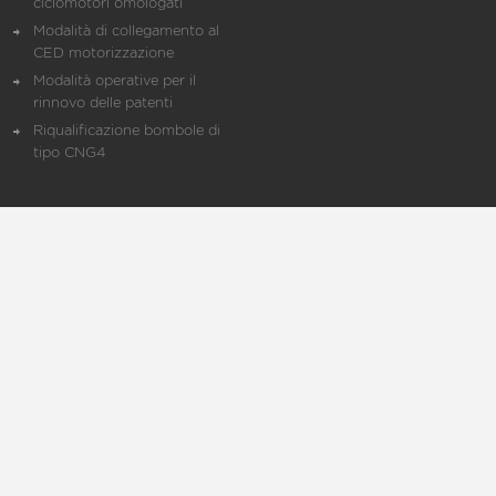
ciclomotori omologati
Modalità di collegamento al
CED motorizzazione
Modalità operative per il
rinnovo delle patenti
Riqualificazione bombole di
tipo CNG4