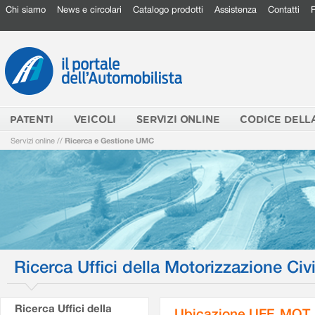
Chi siamo
News e circolari
Catalogo prodotti
Assistenza
Contatti
PATENTI
VEICOLI
SERVIZI ONLINE
CODICE DELL
Servizi online
//
Ricerca e Gestione UMC
Ricerca Uffici della Motorizzazione Civi
Ricerca Uffici della
Ubicazione UFF. MOT.