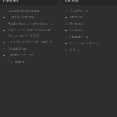
Patenti
Veicoli
La patente di guida
Autoveicoli
Tutte le pratiche
Motocicli
Foglio rosa e prove d’esame
Revisioni
Carta di Qualificazione del
Collaudi
Conducente (CQC)
Modulistica
Medici Certificatori - Novità
Documento Unico
Modulistica
STED
Patente nautica
Normativa