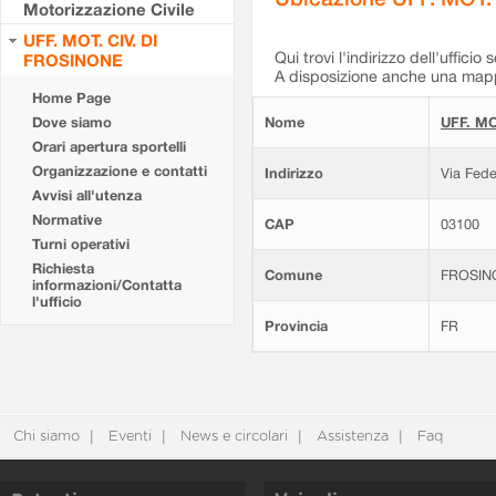
Motorizzazione Civile
UFF. MOT. CIV. DI
Qui trovi l'indirizzo dell'ufficio 
FROSINONE
A disposizione anche una mappa
Home Page
Dove siamo
Nome
UFF. MO
Orari apertura sportelli
Organizzazione e contatti
Indirizzo
Via Fede
Avvisi all'utenza
Normative
CAP
03100
Turni operativi
Richiesta
Comune
FROSIN
informazioni/Contatta
l'ufficio
Provincia
FR
Chi siamo
Eventi
News e circolari
Assistenza
Faq