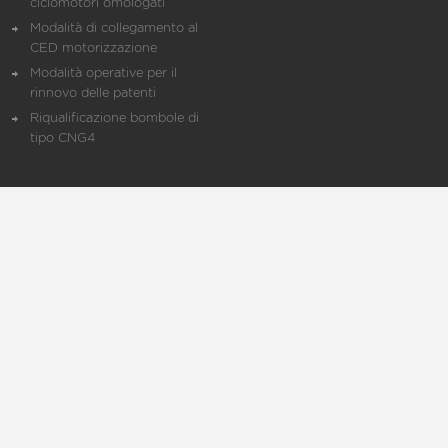
ciclomotori omologati
Modalità di collegamento al
CED motorizzazione
Modalità operative per il
rinnovo delle patenti
Riqualificazione bombole di
tipo CNG4