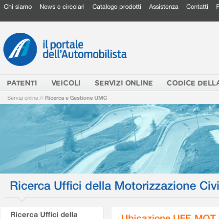
Chi siamo
News e circolari
Catalogo prodotti
Assistenza
Contatti
PATENTI
VEICOLI
SERVIZI ONLINE
CODICE DELL
Servizi online
//
Ricerca e Gestione UMC
Ricerca Uffici della Motorizzazione Civi
Ricerca Uffici della
Ubicazione UFF. MOT.