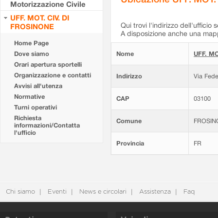
Motorizzazione Civile
UFF. MOT. CIV. DI
Qui trovi l'indirizzo dell'ufficio 
FROSINONE
A disposizione anche una mappa
Home Page
Dove siamo
Nome
UFF. MO
Orari apertura sportelli
Organizzazione e contatti
Indirizzo
Via Fede
Avvisi all'utenza
Normative
CAP
03100
Turni operativi
Richiesta
Comune
FROSIN
informazioni/Contatta
l'ufficio
Provincia
FR
Chi siamo
Eventi
News e circolari
Assistenza
Faq