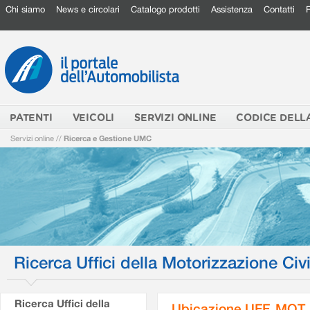
Chi siamo
News e circolari
Catalogo prodotti
Assistenza
Contatti
PATENTI
VEICOLI
SERVIZI ONLINE
CODICE DELL
Servizi online
//
Ricerca e Gestione UMC
Ricerca Uffici della Motorizzazione Civi
Ricerca Uffici della
Ubicazione UFF. MOT.