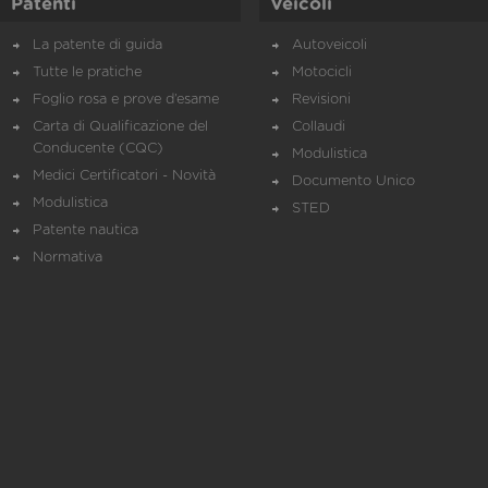
Patenti
Veicoli
La patente di guida
Autoveicoli
Tutte le pratiche
Motocicli
Foglio rosa e prove d’esame
Revisioni
Carta di Qualificazione del
Collaudi
Conducente (CQC)
Modulistica
Medici Certificatori - Novità
Documento Unico
Modulistica
STED
Patente nautica
Normativa