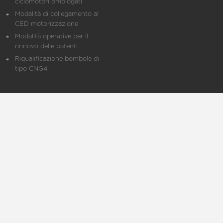
ciclomotori omologati
Modalità di collegamento al
CED motorizzazione
Modalità operative per il
rinnovo delle patenti
Riqualificazione bombole di
tipo CNG4