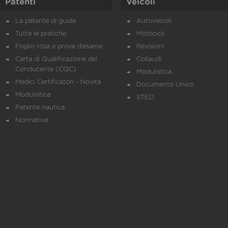
Patenti
Veicoli
La patente di guida
Autoveicoli
Tutte le pratiche
Motocicli
Foglio rosa e prove d’esame
Revisioni
Carta di Qualificazione del
Collaudi
Conducente (CQC)
Modulistica
Medici Certificatori - Novità
Documento Unico
Modulistica
STED
Patente nautica
Normativa