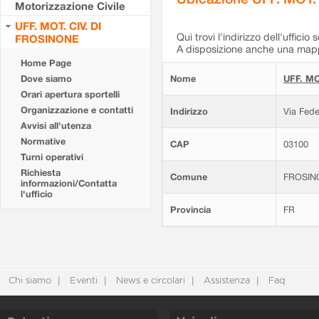
Motorizzazione Civile
UFF. MOT. CIV. DI
Qui trovi l'indirizzo dell'ufficio 
FROSINONE
A disposizione anche una mappa
Home Page
Dove siamo
Nome
UFF. MO
Orari apertura sportelli
Organizzazione e contatti
Indirizzo
Via Fede
Avvisi all'utenza
Normative
CAP
03100
Turni operativi
Richiesta
Comune
FROSIN
informazioni/Contatta
l'ufficio
Provincia
FR
Chi siamo
Eventi
News e circolari
Assistenza
Faq