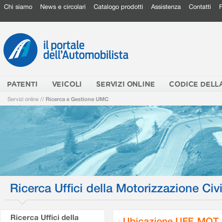
Chi siamo
News e circolari
Catalogo prodotti
Assistenza
Contatti
PATENTI
VEICOLI
SERVIZI ONLINE
CODICE DELL
Servizi online
//
Ricerca e Gestione UMC
Ricerca Uffici della Motorizzazione Civi
Ricerca Uffici della
Ubicazione UFF. MOT.