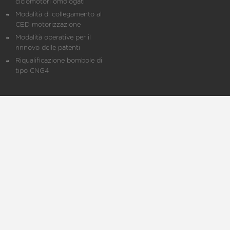
ciclomotori omologati
Modalità di collegamento al
CED motorizzazione
Modalità operative per il
rinnovo delle patenti
Riqualificazione bombole di
tipo CNG4