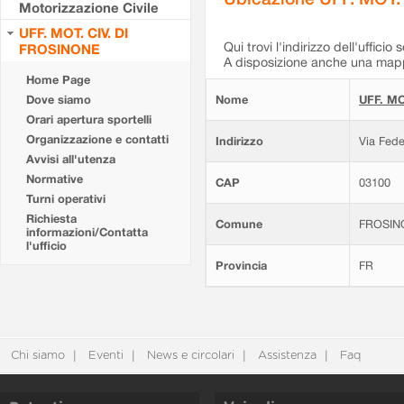
Motorizzazione Civile
UFF. MOT. CIV. DI
Qui trovi l'indirizzo dell'ufficio 
FROSINONE
A disposizione anche una mappa
Home Page
Dove siamo
Nome
UFF. MO
Orari apertura sportelli
Organizzazione e contatti
Indirizzo
Via Fede
Avvisi all'utenza
Normative
CAP
03100
Turni operativi
Richiesta
Comune
FROSIN
informazioni/Contatta
l'ufficio
Provincia
FR
Chi siamo
Eventi
News e circolari
Assistenza
Faq