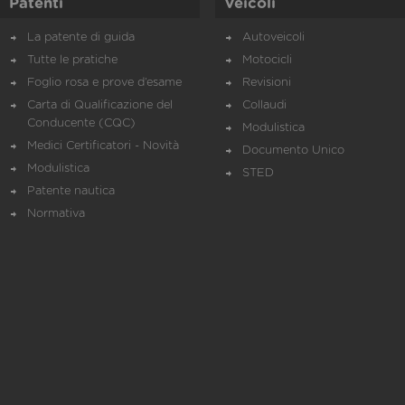
Patenti
Veicoli
La patente di guida
Autoveicoli
Tutte le pratiche
Motocicli
Foglio rosa e prove d’esame
Revisioni
Carta di Qualificazione del
Collaudi
Conducente (CQC)
Modulistica
Medici Certificatori - Novità
Documento Unico
Modulistica
STED
Patente nautica
Normativa