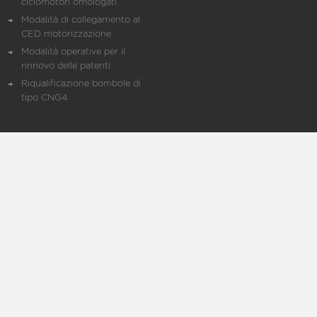
ciclomotori omologati
Modalità di collegamento al
CED motorizzazione
Modalità operative per il
rinnovo delle patenti
Riqualificazione bombole di
tipo CNG4