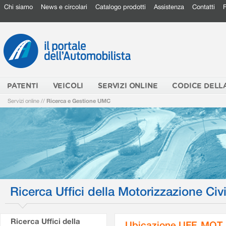
Chi siamo
News e circolari
Catalogo prodotti
Assistenza
Contatti
PATENTI
VEICOLI
SERVIZI ONLINE
CODICE DELL
Servizi online
//
Ricerca e Gestione UMC
Ricerca Uffici della Motorizzazione Civi
Ricerca Uffici della
Ubicazione UFF. MOT.