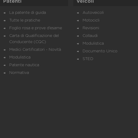
Patenti
Veicoli
La patente di guida
Autoveicoli
Tutte le pratiche
Motocicli
Foglio rosa e prove d’esame
Revisioni
Carta di Qualificazione del
Collaudi
Conducente (CQC)
Modulistica
Medici Certificatori - Novità
Documento Unico
Modulistica
STED
Patente nautica
Normativa