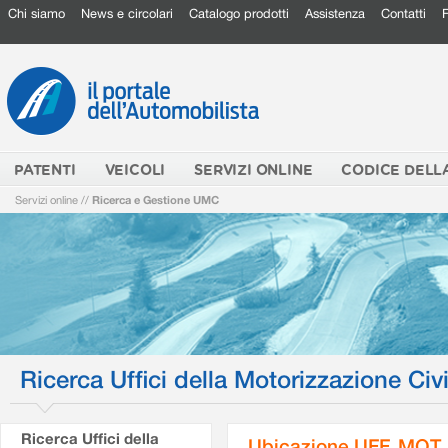
Chi siamo
News e circolari
Catalogo prodotti
Assistenza
Contatti
PATENTI
VEICOLI
SERVIZI ONLINE
CODICE DELL
Servizi online
//
Ricerca e Gestione UMC
Ricerca Uffici della Motorizzazione Civi
Ricerca Uffici della
Ubicazione UFF. MOT.