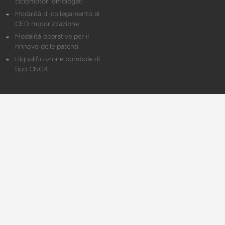
ciclomotori omologati
Modalità di collegamento al
CED motorizzazione
Modalità operative per il
rinnovo delle patenti
Riqualificazione bombole di
tipo CNG4