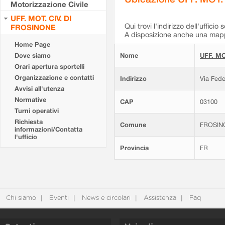
Motorizzazione Civile
UFF. MOT. CIV. DI
Qui trovi l'indirizzo dell'ufficio 
FROSINONE
A disposizione anche una mappa
Home Page
Dove siamo
Nome
UFF. MO
Orari apertura sportelli
Organizzazione e contatti
Indirizzo
Via Fede
Avvisi all'utenza
Normative
CAP
03100
Turni operativi
Richiesta
Comune
FROSIN
informazioni/Contatta
l'ufficio
Provincia
FR
Chi siamo
Eventi
News e circolari
Assistenza
Faq