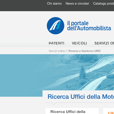
Chi siamo
News e circolari
Catalogo prod
PATENTI
VEICOLI
SERVIZI O
Servizi online
//
Ricerca e Gestione UMC
Ricerca Uffici della Mot
Ricerca Uffici della
Ub