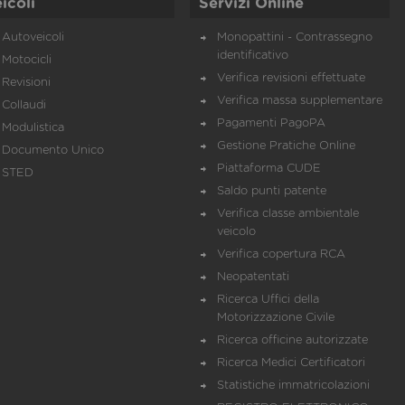
icoli
Servizi Online
Autoveicoli
Monopattini - Contrassegno
identificativo
Motocicli
Verifica revisioni effettuate
Revisioni
Verifica massa supplementare
Collaudi
Pagamenti PagoPA
Modulistica
Gestione Pratiche Online
Documento Unico
Piattaforma CUDE
STED
Saldo punti patente
Verifica classe ambientale
veicolo
Verifica copertura RCA
Neopatentati
Ricerca Uffici della
Motorizzazione Civile
Ricerca officine autorizzate
Ricerca Medici Certificatori
Statistiche immatricolazioni