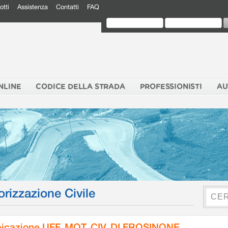
otti
Assistenza
Contatti
FAQ
NLINE
CODICE DELLA STRADA
PROFESSIONISTI
AU
orizzazione Civile
icazione UFF. MOT. CIV. DI FROSINONE