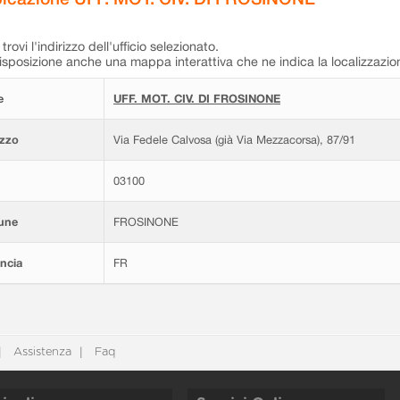
trovi l'indirizzo dell'ufficio selezionato.
isposizione anche una mappa interattiva che ne indica la localizzazio
e
UFF. MOT. CIV. DI FROSINONE
izzo
Via Fedele Calvosa (già Via Mezzacorsa), 87/91
03100
une
FROSINONE
ncia
FR
Assistenza
Faq