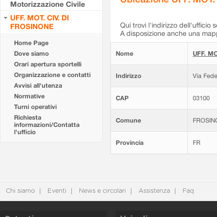
Motorizzazione Civile
UFF. MOT. CIV. DI
Qui trovi l'indirizzo dell'ufficio 
FROSINONE
A disposizione anche una mappa
Home Page
Dove siamo
Nome
UFF. MO
Orari apertura sportelli
Organizzazione e contatti
Indirizzo
Via Fede
Avvisi all'utenza
Normative
CAP
03100
Turni operativi
Richiesta
Comune
FROSIN
informazioni/Contatta
l'ufficio
Provincia
FR
Chi siamo
Eventi
News e circolari
Assistenza
Faq