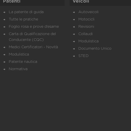
Patenti
Veicoli
La patente di guida
Autoveicoli
Tutte le pratiche
Motocicli
Foglio rosa e prove d’esame
Revisioni
Carta di Qualificazione del
Collaudi
Conducente (CQC)
Modulistica
Medici Certificatori - Novità
Documento Unico
Modulistica
STED
Patente nautica
Normativa