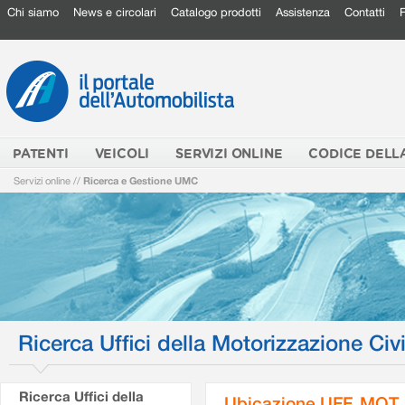
Chi siamo
News e circolari
Catalogo prodotti
Assistenza
Contatti
PATENTI
VEICOLI
SERVIZI ONLINE
CODICE DELL
Servizi online
//
Ricerca e Gestione UMC
Ricerca Uffici della Motorizzazione Civi
Ricerca Uffici della
Ubicazione UFF. MOT.