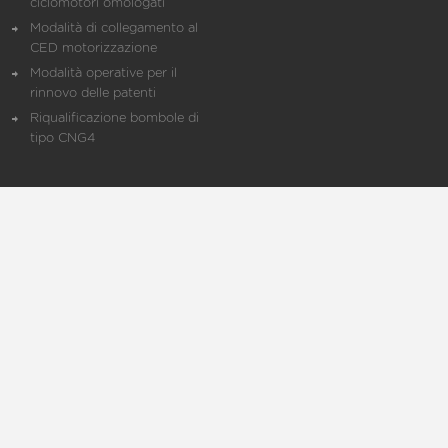
ciclomotori omologati
Modalità di collegamento al
CED motorizzazione
Modalità operative per il
rinnovo delle patenti
Riqualificazione bombole di
tipo CNG4