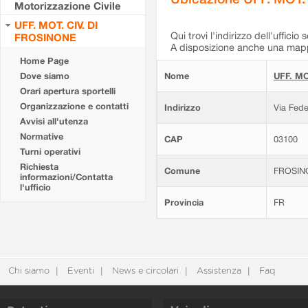
Motorizzazione Civile
UFF. MOT. CIV. DI
Qui trovi l'indirizzo dell'ufficio 
FROSINONE
A disposizione anche una mappa
Home Page
Dove siamo
Nome
UFF. MO
Orari apertura sportelli
Organizzazione e contatti
Indirizzo
Via Fede
Avvisi all'utenza
Normative
CAP
03100
Turni operativi
Richiesta
Comune
FROSIN
informazioni/Contatta
l'ufficio
Provincia
FR
Chi siamo
Eventi
News e circolari
Assistenza
Faq