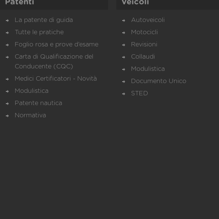
Patenti
Veicoli
La patente di guida
Autoveicoli
Tutte le pratiche
Motocicli
Foglio rosa e prove d’esame
Revisioni
Carta di Qualificazione del
Collaudi
Conducente (CQC)
Modulistica
Medici Certificatori - Novità
Documento Unico
Modulistica
STED
Patente nautica
Normativa