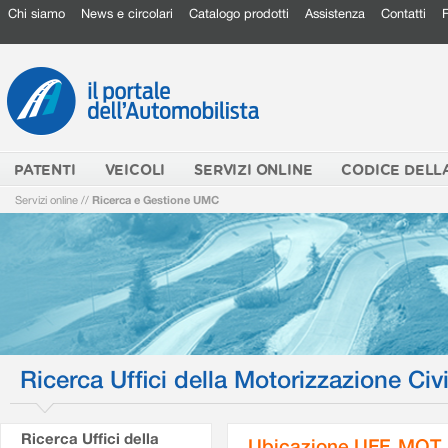
Chi siamo
News e circolari
Catalogo prodotti
Assistenza
Contatti
PATENTI
VEICOLI
SERVIZI ONLINE
CODICE DELL
Servizi online
//
Ricerca e Gestione UMC
Ricerca Uffici della Motorizzazione Civi
Ricerca Uffici della
Ubicazione UFF. MOT.