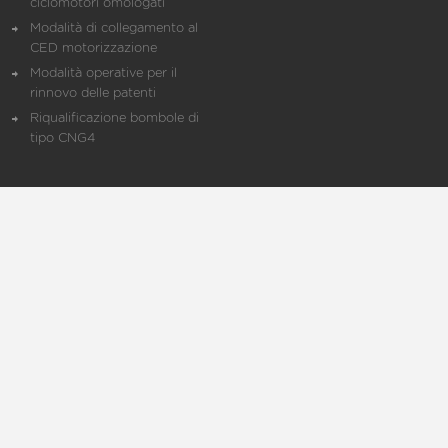
ciclomotori omologati
Modalità di collegamento al
CED motorizzazione
Modalità operative per il
rinnovo delle patenti
Riqualificazione bombole di
tipo CNG4