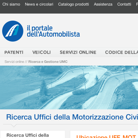
Chi siamo
News e circolari
Catalogo prodotti
Assistenza
Contatti
PATENTI
VEICOLI
SERVIZI ONLINE
CODICE DELL
Servizi online
//
Ricerca e Gestione UMC
Ricerca Uffici della Motorizzazione Civi
Ricerca Uffici della
Ubicazione UFF. MOT.