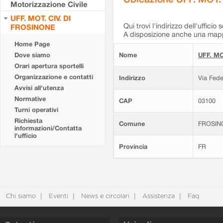
Motorizzazione Civile
UFF. MOT. CIV. DI
Qui trovi l'indirizzo dell'ufficio 
FROSINONE
A disposizione anche una mappa
Home Page
Dove siamo
Nome
UFF. MO
Orari apertura sportelli
Organizzazione e contatti
Indirizzo
Via Fede
Avvisi all'utenza
Normative
CAP
03100
Turni operativi
Richiesta
Comune
FROSIN
informazioni/Contatta
l'ufficio
Provincia
FR
Chi siamo
Eventi
News e circolari
Assistenza
Faq