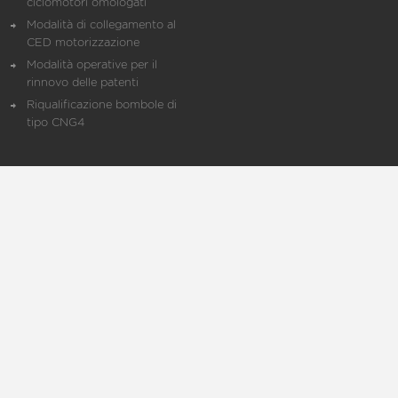
ciclomotori omologati
Modalità di collegamento al
CED motorizzazione
Modalità operative per il
rinnovo delle patenti
Riqualificazione bombole di
tipo CNG4