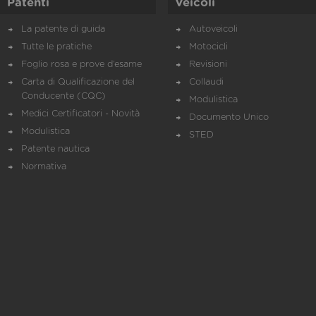
Patenti
Veicoli
La patente di guida
Autoveicoli
Tutte le pratiche
Motocicli
Foglio rosa e prove d’esame
Revisioni
Carta di Qualificazione del
Collaudi
Conducente (CQC)
Modulistica
Medici Certificatori - Novità
Documento Unico
Modulistica
STED
Patente nautica
Normativa