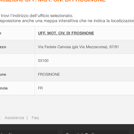
trovi l'indirizzo dell'ufficio selezionato.
isposizione anche una mappa interattiva che ne indica la localizzazio
e
UFF. MOT. CIV. DI FROSINONE
izzo
Via Fedele Calvosa (già Via Mezzacorsa), 87/91
03100
une
FROSINONE
ncia
FR
Assistenza
Faq