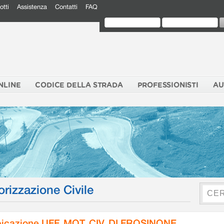
otti
Assistenza
Contatti
FAQ
NLINE
CODICE DELLA STRADA
PROFESSIONISTI
AU
orizzazione Civile
icazione UFF. MOT. CIV. DI FROSINONE