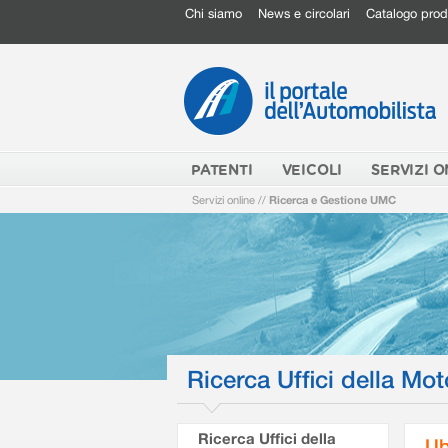
Chi siamo
News e circolari
Catalogo prod
PATENTI
VEICOLI
SERVIZI O
Servizi online
//
Ricerca e Gestione UMC
Ricerca Uffici della Mot
Ricerca Uffici della
Ub