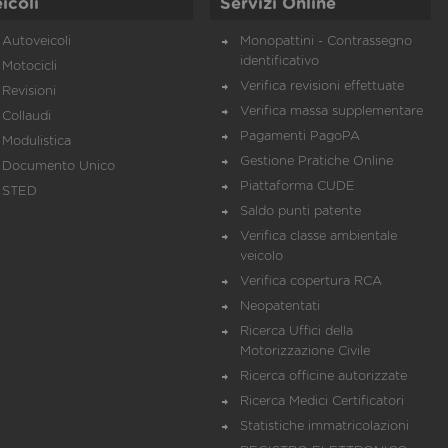
icoli
Servizi Online
Autoveicoli
Monopattini - Contrassegno
identificativo
Motocicli
Verifica revisioni effettuate
Revisioni
Verifica massa supplementare
Collaudi
Pagamenti PagoPA
Modulistica
Gestione Pratiche Online
Documento Unico
Piattaforma CUDE
STED
Saldo punti patente
Verifica classe ambientale
veicolo
Verifica copertura RCA
Neopatentati
Ricerca Uffici della
Motorizzazione Civile
Ricerca officine autorizzate
Ricerca Medici Certificatori
Statistiche immatricolazioni