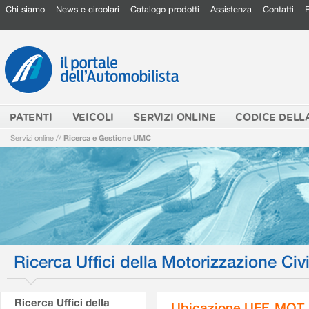
Chi siamo
News e circolari
Catalogo prodotti
Assistenza
Contatti
PATENTI
VEICOLI
SERVIZI ONLINE
CODICE DELL
Servizi online
//
Ricerca e Gestione UMC
Ricerca Uffici della Motorizzazione Civi
Ricerca Uffici della
Ubicazione UFF. MOT.