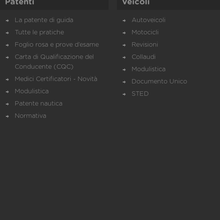
Patenti
Veicoli
La patente di guida
Autoveicoli
Tutte le pratiche
Motocicli
Foglio rosa e prove d’esame
Revisioni
Carta di Qualificazione del
Collaudi
Conducente (CQC)
Modulistica
Medici Certificatori - Novità
Documento Unico
Modulistica
STED
Patente nautica
Normativa