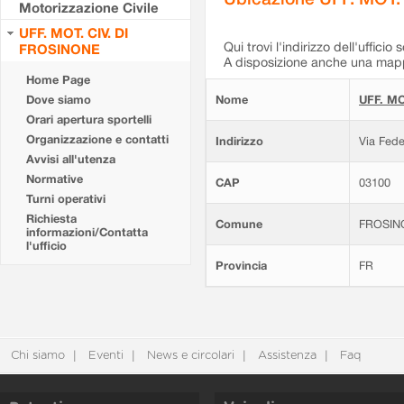
Motorizzazione Civile
UFF. MOT. CIV. DI
Qui trovi l'indirizzo dell'ufficio 
FROSINONE
A disposizione anche una mappa
Home Page
Dove siamo
Nome
UFF. MO
Orari apertura sportelli
Organizzazione e contatti
Indirizzo
Via Fede
Avvisi all'utenza
Normative
CAP
03100
Turni operativi
Richiesta
Comune
FROSIN
informazioni/Contatta
l'ufficio
Provincia
FR
Chi siamo
Eventi
News e circolari
Assistenza
Faq