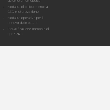
ciclomotori omologati
Modalità di collegamento al
CED motorizzazione
Modalità operative per il
rinnovo delle patenti
Riqualificazione bombole di
tipo CNG4