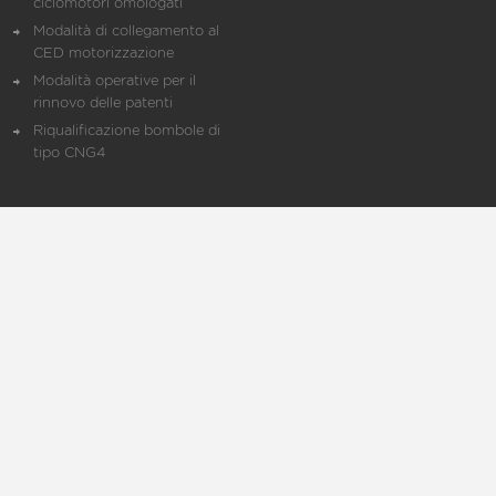
ciclomotori omologati
Modalità di collegamento al
CED motorizzazione
Modalità operative per il
rinnovo delle patenti
Riqualificazione bombole di
tipo CNG4