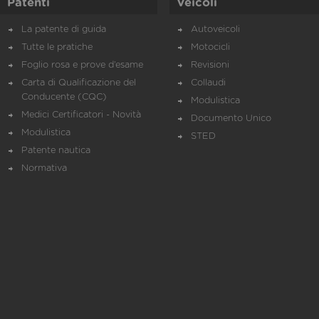
Patenti
Veicoli
La patente di guida
Autoveicoli
Tutte le pratiche
Motocicli
Foglio rosa e prove d’esame
Revisioni
Carta di Qualificazione del
Collaudi
Conducente (CQC)
Modulistica
Medici Certificatori - Novità
Documento Unico
Modulistica
STED
Patente nautica
Normativa