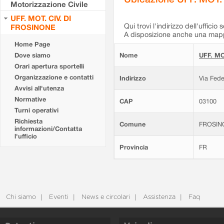
Motorizzazione Civile
UFF. MOT. CIV. DI
Qui trovi l'indirizzo dell'ufficio 
FROSINONE
A disposizione anche una mappa
Home Page
Dove siamo
Nome
UFF. MO
Orari apertura sportelli
Organizzazione e contatti
Indirizzo
Via Fede
Avvisi all'utenza
Normative
CAP
03100
Turni operativi
Richiesta
Comune
FROSIN
informazioni/Contatta
l'ufficio
Provincia
FR
Chi siamo
Eventi
News e circolari
Assistenza
Faq