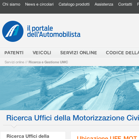
Chi siamo
News e circolari
Catalogo prodotti
Assistenza
Contatti
PATENTI
VEICOLI
SERVIZI ONLINE
CODICE DELL
Servizi online
//
Ricerca e Gestione UMC
Ricerca Uffici della Motorizzazione Civi
Ricerca Uffici della
Ubicazione UFF. MOT.