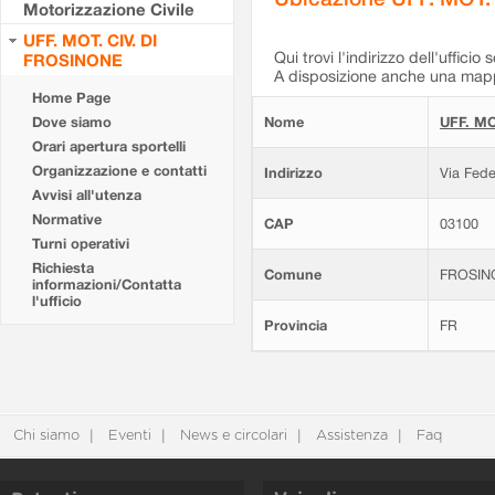
Motorizzazione Civile
UFF. MOT. CIV. DI
Qui trovi l'indirizzo dell'ufficio 
FROSINONE
A disposizione anche una mappa
Home Page
Dove siamo
Nome
UFF. MO
Orari apertura sportelli
Organizzazione e contatti
Indirizzo
Via Fede
Avvisi all'utenza
Normative
CAP
03100
Turni operativi
Richiesta
Comune
FROSIN
informazioni/Contatta
l'ufficio
Provincia
FR
Chi siamo
Eventi
News e circolari
Assistenza
Faq