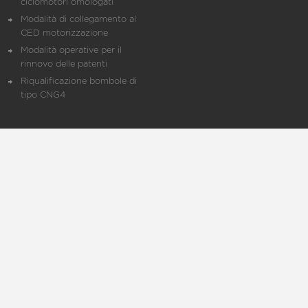
ciclomotori omologati
Modalità di collegamento al
CED motorizzazione
Modalità operative per il
rinnovo delle patenti
Riqualificazione bombole di
tipo CNG4