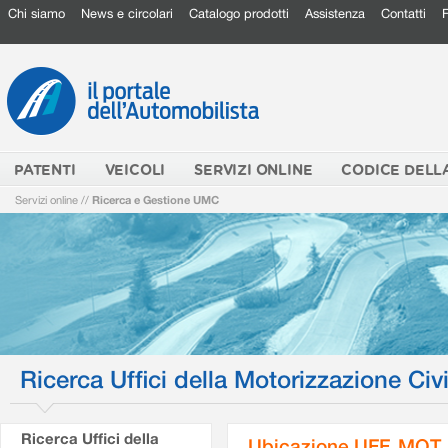
Chi siamo
News e circolari
Catalogo prodotti
Assistenza
Contatti
PATENTI
VEICOLI
SERVIZI ONLINE
CODICE DELL
Servizi online
//
Ricerca e Gestione UMC
Ricerca Uffici della Motorizzazione Civi
Ricerca Uffici della
Ubicazione UFF. MOT.