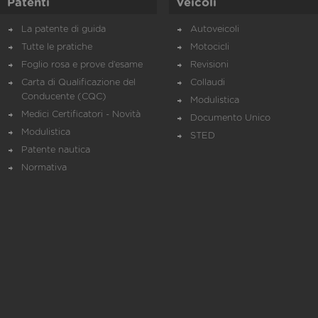
Patenti
Veicoli
La patente di guida
Autoveicoli
Tutte le pratiche
Motocicli
Foglio rosa e prove d’esame
Revisioni
Carta di Qualificazione del
Collaudi
Conducente (CQC)
Modulistica
Medici Certificatori - Novità
Documento Unico
Modulistica
STED
Patente nautica
Normativa