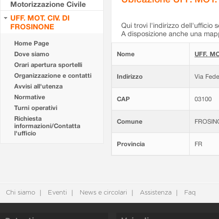
Motorizzazione Civile
UFF. MOT. CIV. DI
Qui trovi l'indirizzo dell'ufficio 
FROSINONE
A disposizione anche una mappa
Home Page
Dove siamo
Nome
UFF. MO
Orari apertura sportelli
Organizzazione e contatti
Indirizzo
Via Fede
Avvisi all'utenza
Normative
CAP
03100
Turni operativi
Richiesta
Comune
FROSIN
informazioni/Contatta
l'ufficio
Provincia
FR
Chi siamo
Eventi
News e circolari
Assistenza
Faq