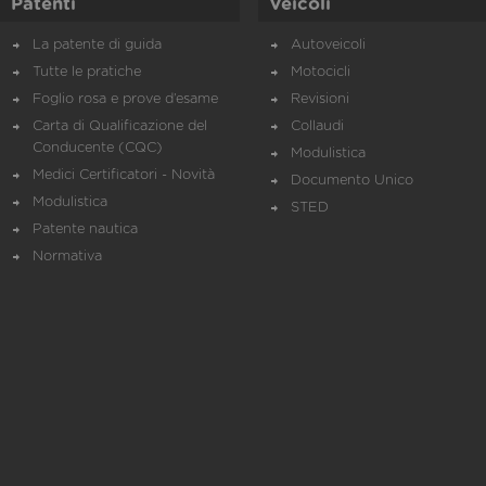
Patenti
Veicoli
La patente di guida
Autoveicoli
Tutte le pratiche
Motocicli
Foglio rosa e prove d’esame
Revisioni
Carta di Qualificazione del
Collaudi
Conducente (CQC)
Modulistica
Medici Certificatori - Novità
Documento Unico
Modulistica
STED
Patente nautica
Normativa