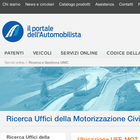
Chi siamo
News e circolari
Catalogo prodotti
Assistenza
Contatti
PATENTI
VEICOLI
SERVIZI ONLINE
CODICE DELL
Servizi online
//
Ricerca e Gestione UMC
Ricerca Uffici della Motorizzazione Civi
Ricerca Uffici della
Ubicazione UFF. MOT.