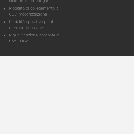
ciclomotori omologati
Modalità di collegamento al
CED motorizzazione
Modalità operative per il
rinnovo delle patenti
Riqualificazione bombole di
tipo CNG4