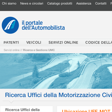
Chi siamo
News e circolari
Catalogo prodotti
Assistenza
Contatti
PATENTI
VEICOLI
SERVIZI ONLINE
CODICE DELL
Servizi online
//
Ricerca e Gestione UMC
Ricerca Uffici della Motorizzazione Civi
Ricerca Uffici della
Ubicazione UFF. MOT.