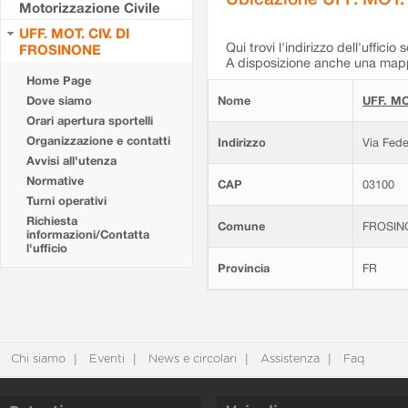
Motorizzazione Civile
UFF. MOT. CIV. DI
Qui trovi l'indirizzo dell'ufficio 
FROSINONE
A disposizione anche una mappa
Home Page
Dove siamo
Nome
UFF. MO
Orari apertura sportelli
Organizzazione e contatti
Indirizzo
Via Fede
Avvisi all'utenza
Normative
CAP
03100
Turni operativi
Richiesta
Comune
FROSIN
informazioni/Contatta
l'ufficio
Provincia
FR
Chi siamo
Eventi
News e circolari
Assistenza
Faq