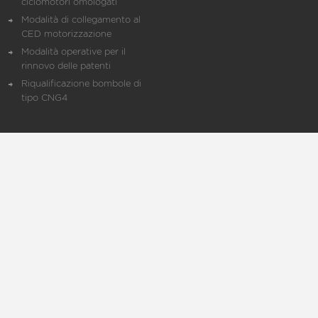
ciclomotori omologati
Modalità di collegamento al
CED motorizzazione
Modalità operative per il
rinnovo delle patenti
Riqualificazione bombole di
tipo CNG4