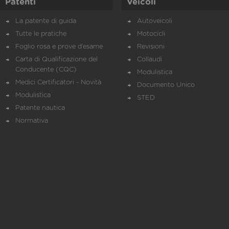
Patenti
Veicoli
La patente di guida
Autoveicoli
Tutte le pratiche
Motocicli
Foglio rosa e prove d’esame
Revisioni
Carta di Qualificazione del
Collaudi
Conducente (CQC)
Modulistica
Medici Certificatori - Novità
Documento Unico
Modulistica
STED
Patente nautica
Normativa