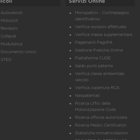
icoli
Servizi Online
Autoveicoli
Monopattini - Contrassegno
identificativo
Motocicli
Verifica revisioni effettuate
Revisioni
Verifica massa supplementare
Collaudi
Pagamenti PagoPA
Modulistica
Gestione Pratiche Online
Documento Unico
Piattaforma CUDE
STED
Saldo punti patente
Verifica classe ambientale
veicolo
Verifica copertura RCA
Neopatentati
Ricerca Uffici della
Motorizzazione Civile
Ricerca officine autorizzate
Ricerca Medici Certificatori
Statistiche immatricolazioni