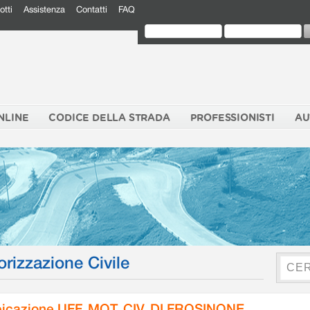
otti
Assistenza
Contatti
FAQ
NLINE
CODICE DELLA STRADA
PROFESSIONISTI
AU
orizzazione Civile
icazione UFF. MOT. CIV. DI FROSINONE