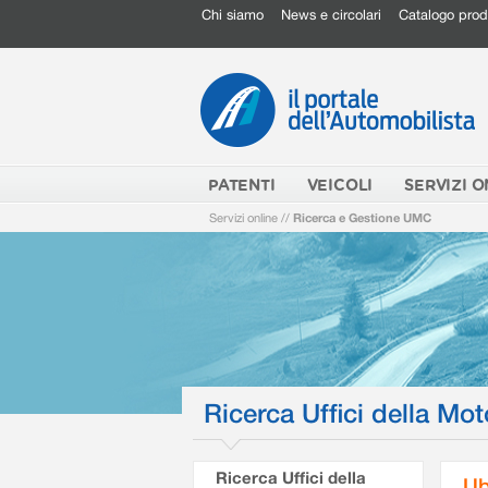
Chi siamo
News e circolari
Catalogo prod
PATENTI
VEICOLI
SERVIZI O
Servizi online
//
Ricerca e Gestione UMC
Ricerca Uffici della Mot
Ricerca Uffici della
Ub