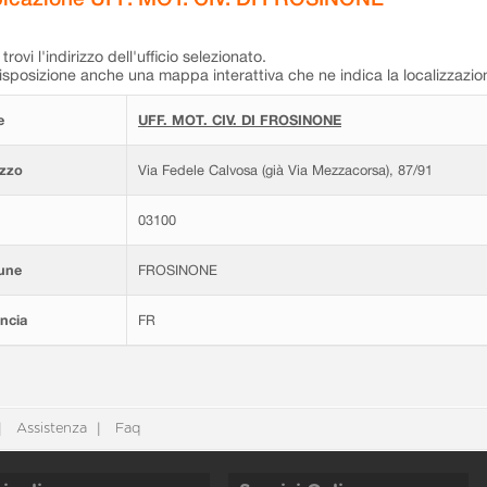
trovi l'indirizzo dell'ufficio selezionato.
isposizione anche una mappa interattiva che ne indica la localizzazio
e
UFF. MOT. CIV. DI FROSINONE
izzo
Via Fedele Calvosa (già Via Mezzacorsa), 87/91
03100
une
FROSINONE
ncia
FR
Assistenza
Faq