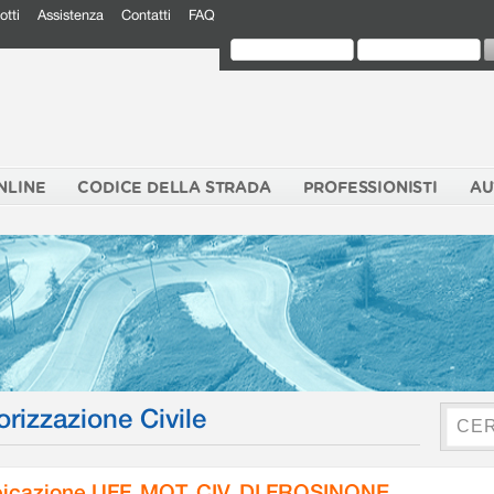
otti
Assistenza
Contatti
FAQ
NLINE
CODICE DELLA STRADA
PROFESSIONISTI
AU
orizzazione Civile
icazione UFF. MOT. CIV. DI FROSINONE