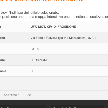
trovi l'indirizzo dell'ufficio selezionato.
isposizione anche una mappa interattiva che ne indica la localizzazio
e
UFF. MOT. CIV. DI FROSINONE
izzo
Via Fedele Calvosa (già Via Mezzacorsa), 87/91
03100
une
FROSINONE
ncia
FR
Assistenza
Faq