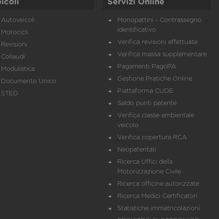
icoli
Servizi Online
Autoveicoli
Monopattini - Contrassegno
identificativo
Motocicli
Verifica revisioni effettuate
Revisioni
Verifica massa supplementare
Collaudi
Pagamenti PagoPA
Modulistica
Gestione Pratiche Online
Documento Unico
Piattaforma CUDE
STED
Saldo punti patente
Verifica classe ambientale
veicolo
Verifica copertura RCA
Neopatentati
Ricerca Uffici della
Motorizzazione Civile
Ricerca officine autorizzate
Ricerca Medici Certificatori
Statistiche immatricolazioni