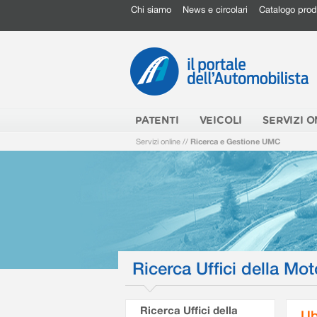
Chi siamo
News e circolari
Catalogo prod
PATENTI
VEICOLI
SERVIZI O
Servizi online
//
Ricerca e Gestione UMC
Ricerca Uffici della Mot
Ricerca Uffici della
Ub