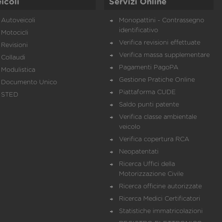
icoli
Servizi Online
Autoveicoli
Monopattini - Contrassegno
identificativo
Motocicli
Verifica revisioni effettuate
Revisioni
Verifica massa supplementare
Collaudi
Pagamenti PagoPA
Modulistica
Gestione Pratiche Online
Documento Unico
Piattaforma CUDE
STED
Saldo punti patente
Verifica classe ambientale
veicolo
Verifica copertura RCA
Neopatentati
Ricerca Uffici della
Motorizzazione Civile
Ricerca officine autorizzate
Ricerca Medici Certificatori
Statistiche immatricolazioni