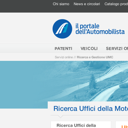
Chi siamo
News e circolari
Catalogo prod
PATENTI
VEICOLI
SERVIZI O
Servizi online
//
Ricerca e Gestione UMC
Ricerca Uffici della Mot
Ricerca Uffici della
Ub