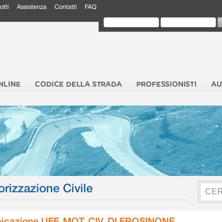
otti
Assistenza
Contatti
FAQ
NLINE
CODICE DELLA STRADA
PROFESSIONISTI
AU
orizzazione Civile
icazione UFF. MOT. CIV. DI FROSINONE