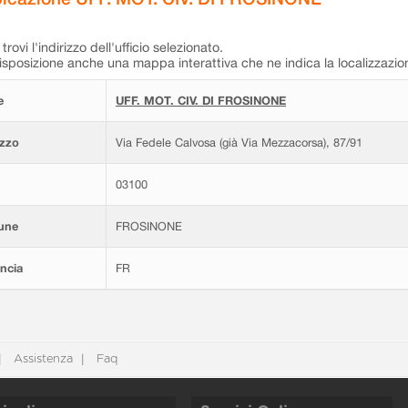
trovi l'indirizzo dell'ufficio selezionato.
isposizione anche una mappa interattiva che ne indica la localizzazio
e
UFF. MOT. CIV. DI FROSINONE
izzo
Via Fedele Calvosa (già Via Mezzacorsa), 87/91
03100
une
FROSINONE
ncia
FR
Assistenza
Faq